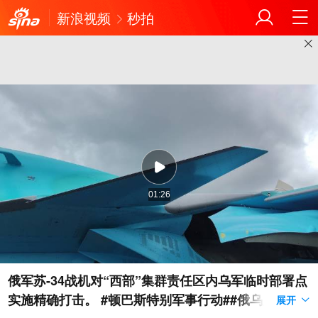
新浪视频
秒拍
01:26
俄军苏-34战机对“西部”集群责任区内乌军临时部署点
实施精确打击。 #顿巴斯特别军事行动##俄乌局势新
展开