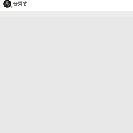
得迟早有一天他会捧起最佳男主的奖杯，震耳欲聋他
音秀爷