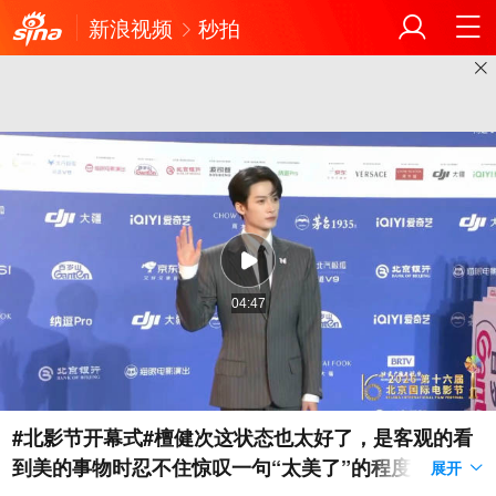
新浪视频
秒拍
04:47
#北影节开幕式#檀健次这状态也太好了，是客观的看
到美的事物时忍不住惊叹一句“太美了”的程度。我觉
展开