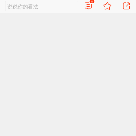
86
说说你的看法
视频
直播
美图
博客
新浪
政务
搞笑
八卦
情感
旅游
佛学
众测
首页
导航
反馈
登录
Sina.cn(京ICP0000007) 2026-08-06 20:40