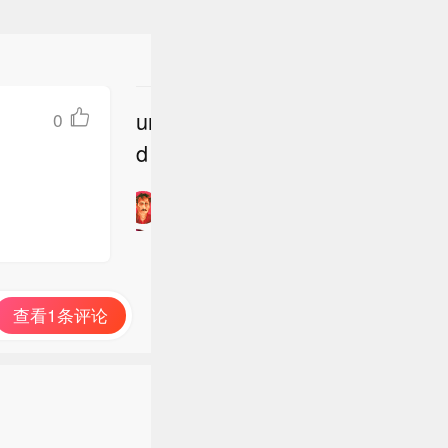
undefine
0
立
d
即
加
入
讨
论
查看1条评论