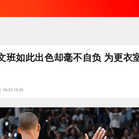
文班如此出色却毫不自负 为更衣
号
06.03 19:38