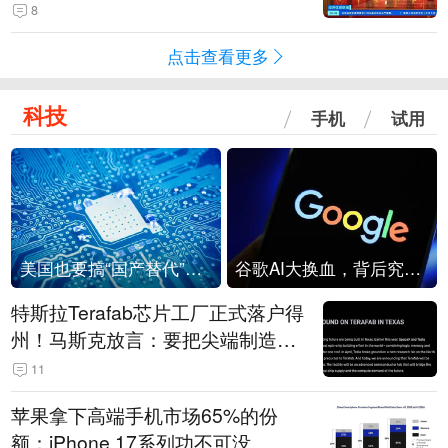
起来可以保值，小批量进一些货”
8
点击查看更多
科技
手机
试用
美国也要搞“国产替代”？先算清三笔账
谷歌AI大换血，背后究竟发生了什么？
特斯拉Terafab芯片工厂正式落户得
州！马斯克放言：要把尖端制造带
回美国
11
苹果拿下高端手机市场65%的份
额：iPhone 17系列功不可没