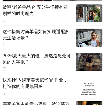
被嘲“老爸单品”的五分牛仔裤有着
别样的时尚魔力
这件极简时尚单品如何实现适配多
元生活场景？
2026夏天最火的鞋，居然是随处可
见的人字拖？
快来抄“内娱审美天赋怪”的作业，
打造你的专属氛围感
亲密关系中的爱与恐惧，被这部恐