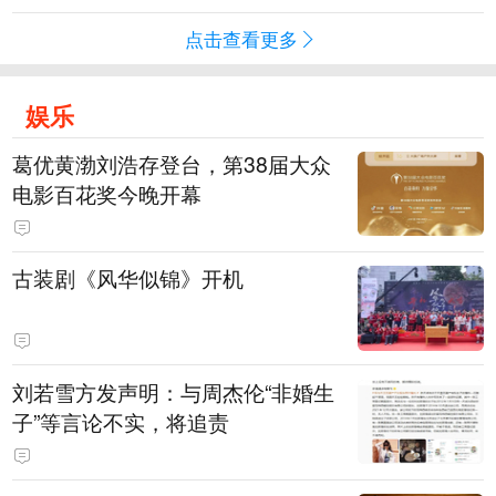
点击查看更多
娱乐
葛优黄渤刘浩存登台，第38届大众
电影百花奖今晚开幕
古装剧《风华似锦》开机
刘若雪方发声明：与周杰伦“非婚生
子”等言论不实，将追责