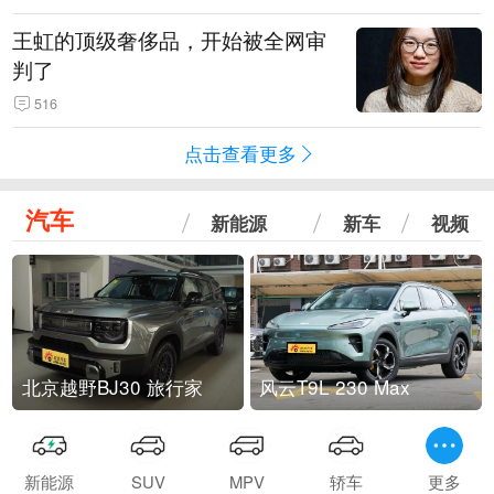
王虹的顶级奢侈品，开始被全网审
判了
516
点击查看更多
汽车
新能源
新车
视频
北京越野BJ30 旅行家
风云T9L 230 Max
新能源
SUV
MPV
轿车
更多