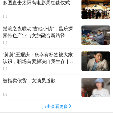
多图直击太阳岛电影周红毯仪式
摇滚之夜联动“吉他小镇”，昌乐探
索特色产业与文旅融合新路径
“舅舅”王耀庆：庆幸有标签被大家
认识，职场首要解决自我生存｜有
艺思
被指卖假货，女演员道歉
点击查看更多