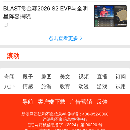
BLAST赏金赛2026 S2 EVP与全明
星阵容揭晓
点击查看更多
滚动
奇闻
段子
趣图
美文
视频
直播
订阅
八卦
情感
旅游
教育
动漫
游戏
试用
导航
客户端下载
广告营销
反馈
新浪网违法和不良信息举报电话：400-052-0066
违法和不良信息举报中心
(京)网药械信息备字（2024）第 00220 号