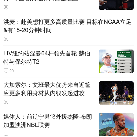
洪麦：赴美想打更多高质量比赛 目标在NCAA立足
&有15-20分钟时间
LIV纽约站涅曼64杆领先首轮 赫伯
特与保尔特T2
20
大加索尔：文班最大优势来自近筐
应更多利用身材从内线发起进攻
媒体人：前辽宁男篮外援杰隆·布朗
加盟澳洲NBL联赛