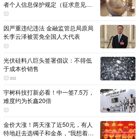
者个人信息保护规定（征求意见
稿）》公开征求意见
因严重违纪违法 金融监管总局原局
长李云泽被罢免全国人大代表
光伏硅料八巨头签署倡议：不得低
于成本价销售
302
宇树科技打新必看！中一签7.5万，
难度约为长鑫20倍
金价大涨！两天涨了近50元，有人
特地赶去选镯子和金条，“我想着买