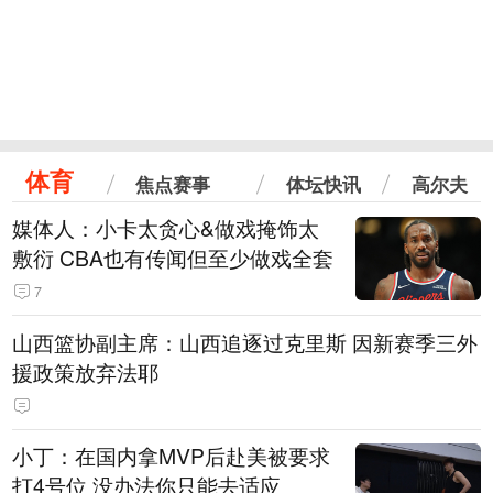
体育
焦点赛事
体坛快讯
高尔夫
媒体人：小卡太贪心&做戏掩饰太
敷衍 CBA也有传闻但至少做戏全套
7
山西篮协副主席：山西追逐过克里斯 因新赛季三外
援政策放弃法耶
小丁：在国内拿MVP后赴美被要求
打4号位 没办法你只能去适应