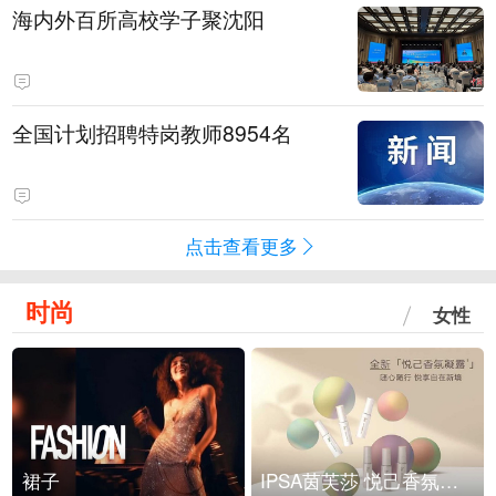
海内外百所高校学子聚沈阳
全国计划招聘特岗教师8954名
点击查看更多
时尚
女性
裙子
IPSA茵芙莎 悦己香氛凝露上市