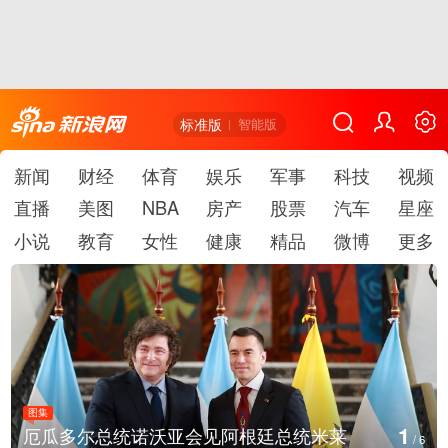
标准版
智能版
新闻
财经
体育
娱乐
军事
科技
视频
直播
美图
NBA
房产
股票
汽车
星座
小说
教育
女性
健康
精品
微博
更多
图集
1
厄瓜多尔总统诺沃亚会见阿根廷总统米莱
/
6