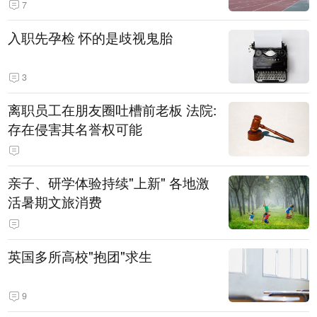
7
入职先孕检 怀的是歧视鬼胎
3
离职员工在朋友圈吐槽前老板 法院:
存在侵害其名誉权可能
亲子、研学体验持续"上新" 各地激
活暑期文旅消费
英国多所高校"抱团"求生
9