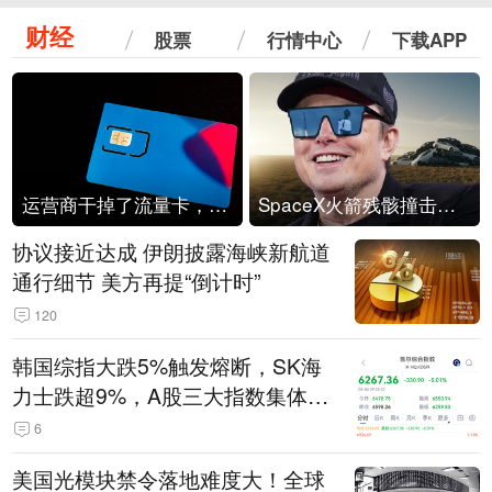
财经
股票
行情中心
下载APP
运营商干掉了流量卡，他们真的玩不起了
SpaceX火箭残骸撞击月球
协议接近达成 伊朗披露海峡新航道
通行细节 美方再提“倒计时”
120
韩国综指大跌5%触发熔断，SK海
力士跌超9%，A股三大指数集体低
开
6
美国光模块禁令落地难度大！全球