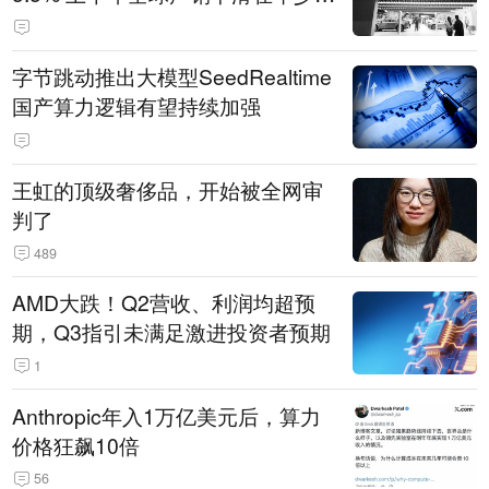
14.3万辆
字节跳动推出大模型SeedRealtime
国产算力逻辑有望持续加强
王虹的顶级奢侈品，开始被全网审
判了
489
AMD大跌！Q2营收、利润均超预
期，Q3指引未满足激进投资者预期
1
Anthropic年入1万亿美元后，算力
价格狂飙10倍
56