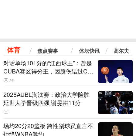
体育
焦点赛事
体坛快讯
高尔夫
对话单场101分的“江西球王”：曾是
CUBA赛区得分王，因膝伤错过CB
A选秀
26
2026AUBL淘汰赛：政治大学险胜
延世大学晋级四强 谢旻耕11分
场均20分20篮板 跨性别球员直言不
拒绝WNBA邀约