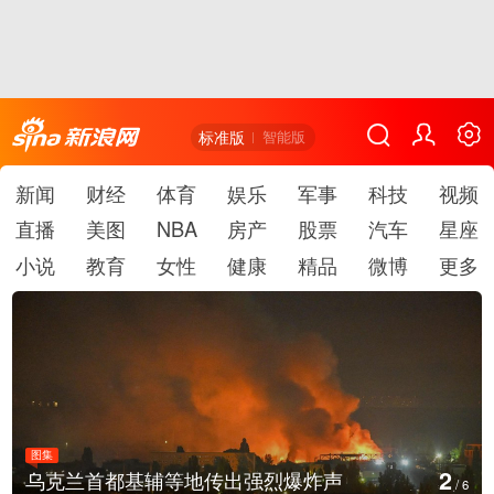
标准版
智能版
新闻
财经
体育
娱乐
军事
科技
视频
直播
美图
NBA
房产
股票
汽车
星座
小说
教育
女性
健康
精品
微博
更多
图集
3
美国：肯尼迪宣布医疗改革新举措
/
6