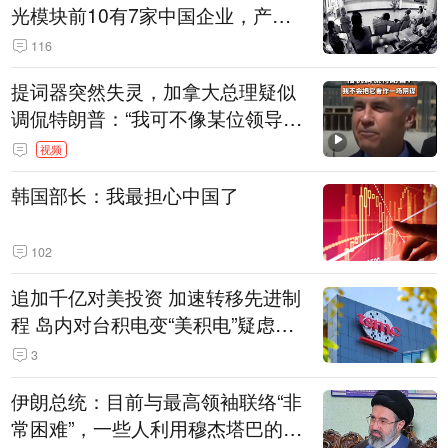
光模块前10有7家中国企业，产业
界人士：想“脱钩”并不容易
116
提词器突然失灵，加拿大总理疑似
调侃特朗普：“我可不像某位领导
人，把这当成一场阴谋”，全场哄笑
视频
韩国部长：我最担心中国了
102
追加千亿对美投资 加速转移先进制
程 岛内对台积电变“美积电”疑虑担
忧加剧
3
伊朗总统：目前与最高领袖联络“非
常困难”，一些人利用穆杰塔巴的正