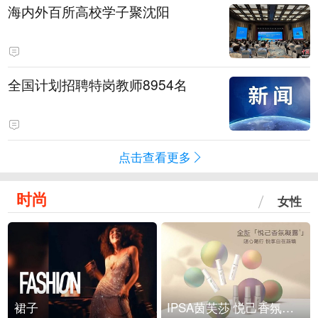
海内外百所高校学子聚沈阳
全国计划招聘特岗教师8954名
点击查看更多
时尚
女性
裙子
IPSA茵芙莎 悦己香氛凝露上市