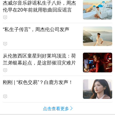
杰威尔音乐辟谣私生子八卦，周杰
伦早在20年前就用歌曲回应谣言
“私生子传言”，周杰伦公司发声
从伦敦西区童星到好莱坞顶流：荷
兰弟银幕起点，是这部催泪灾难片
刚刚 | “权色交易”？白鹿方发声！
点击查看更多