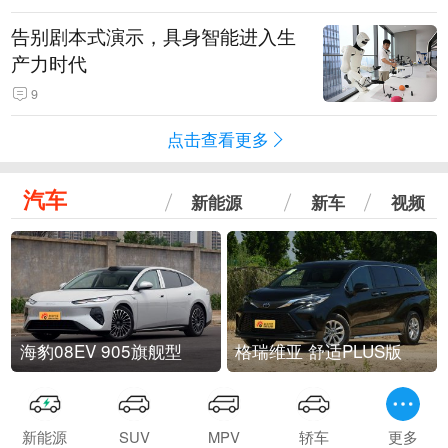
告别剧本式演示，具身智能进入生
产力时代
9
点击查看更多
汽车
新能源
新车
视频
海豹08EV 905旗舰型
格瑞维亚 舒适PLUS版
新能源
SUV
MPV
轿车
更多