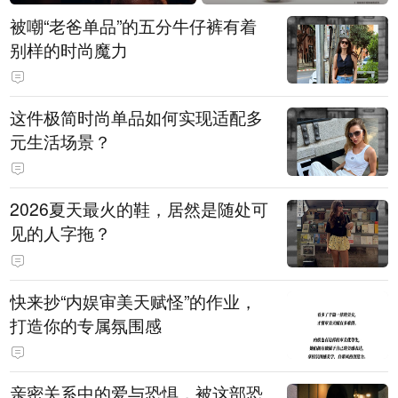
被嘲“老爸单品”的五分牛仔裤有着
别样的时尚魔力
这件极简时尚单品如何实现适配多
元生活场景？
2026夏天最火的鞋，居然是随处可
见的人字拖？
快来抄“内娱审美天赋怪”的作业，
打造你的专属氛围感
亲密关系中的爱与恐惧，被这部恐