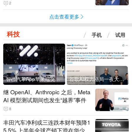
常决策过程在伊朗内部制造分歧
2
点击查看更多
科技
手机
试用
智己汽车App苹果端突然“下架”
谷歌AI权力格局一夜大洗牌
继 OpenAI、Anthropic 之后，Meta
AI 模型测试期间也发生“越界”事件
8
丰田汽车净利或三连跌本财年预降1
5.5% 上半年全球产销下滑在华少卖