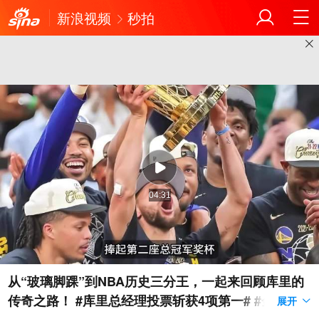
新浪视频
秒拍
04:31
从“玻璃脚踝”到NBA历史三分王，一起来回顾库里的
传奇之路！ #库里总经理投票斩获4项第一# #金秋观
展开