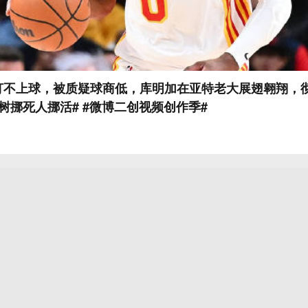
打不上球，被质疑球商低，库明加在亚特老大展翅翱翔，