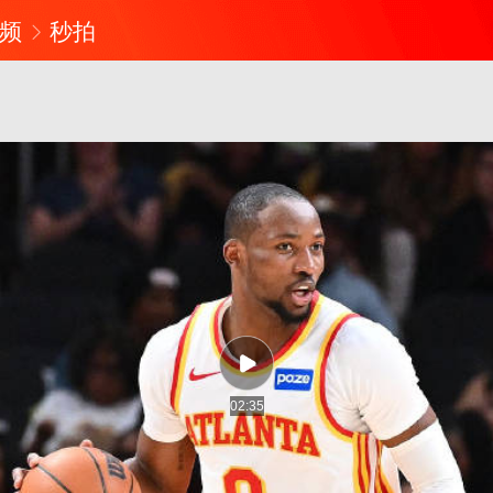
频
秒拍
02:35