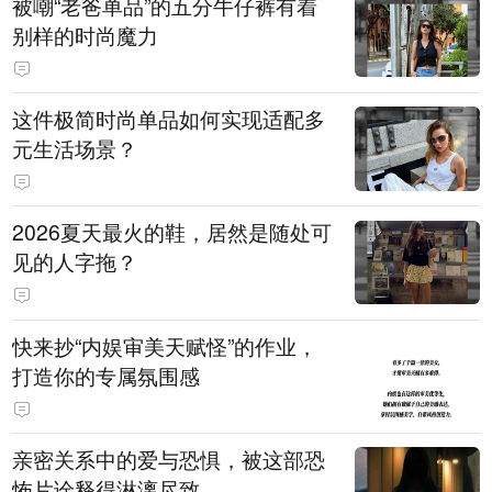
被嘲“老爸单品”的五分牛仔裤有着
别样的时尚魔力
这件极简时尚单品如何实现适配多
元生活场景？
2026夏天最火的鞋，居然是随处可
见的人字拖？
快来抄“内娱审美天赋怪”的作业，
打造你的专属氛围感
亲密关系中的爱与恐惧，被这部恐
怖片诠释得淋漓尽致