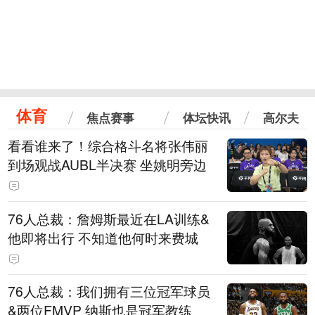
体育
焦点赛事
体坛快讯
高尔夫
看看谁来了！综合格斗名将张伟丽
到场观战AUBL半决赛 坐姚明旁边
76人总裁：詹姆斯最近在LA训练&
他即将出行 不知道他何时来费城
76人总裁：我们拥有三位冠军球员
&两位FMVP 纳斯也是冠军教练