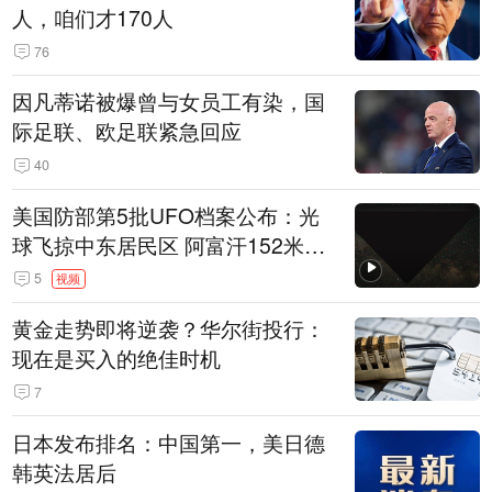
人，咱们才170人
76
因凡蒂诺被爆曾与女员工有染，国
际足联、欧足联紧急回应
40
美国防部第5批UFO档案公布：光
球飞掠中东居民区 阿富汗152米三
角形遮蔽星光
5
视频
黄金走势即将逆袭？华尔街投行：
现在是买入的绝佳时机
7
日本发布排名：中国第一，美日德
韩英法居后