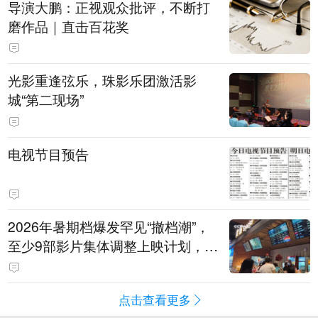
导演大鹏：正视观众批评，不断打
磨作品｜直击百花奖
光影重逢弦乐，珠影乐团激活影
城“第二现场”
电视节目预告
2026年暑期档爆发罕见“撤档潮”，
至少9部影片集体调整上映计划，影
评人直言不看好：凭啥认为换个时
间就能大卖？
点击查看更多