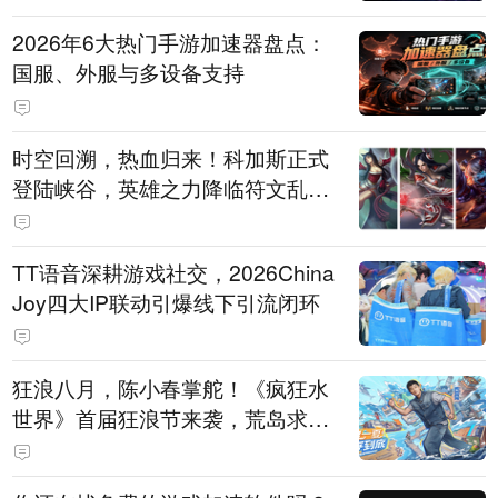
2026年6大热门手游加速器盘点：
国服、外服与多设备支持
时空回溯，热血归来！科加斯正式
登陆峡谷，英雄之力降临符文乱
斗！
TT语音深耕游戏社交，2026China
Joy四大IP联动引爆线下引流闭环
狂浪八月，陈小春掌舵！《疯狂水
世界》首届狂浪节来袭，荒岛求生
直播即将开启