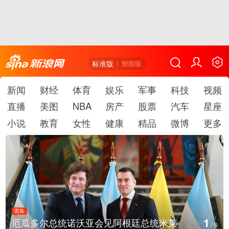
标准版
智能版
新闻
财经
体育
娱乐
军事
科技
视频
直播
美图
NBA
房产
股票
汽车
星座
小说
教育
女性
健康
精品
微博
更多
图集
2
美国斯波坎：野火烧毁700多所房屋
/
6