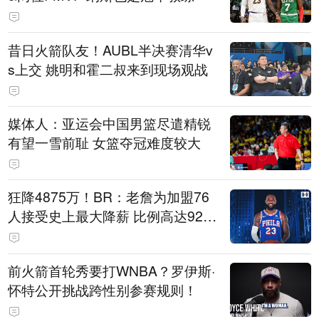
昔日火箭队友！AUBL半决赛清华v
s上交 姚明和霍二叔来到现场观战
媒体人：亚运会中国男篮尽遣精锐
有望一雪前耻 女篮夺冠难度较大
狂降4875万！BR：老詹为加盟76
人接受史上最大降薪 比例高达92.
6%
前火箭首轮秀要打WNBA？罗伊斯·
怀特公开挑战跨性别参赛规则！