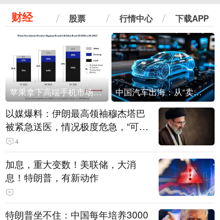
财经
股票
行情中心
下载APP
苹果拿下高端手机市场65%的份额：iPhone 17系列功不可没
中国汽车出海：从“卖出去”到“走进去”
以媒爆料：伊朗最高领袖穆杰塔巴
被紧急送医，情况极度危急，“可能
随时会死去”
4
加息，重大变数！美联储，大消
息！特朗普，有新动作
特朗普坐不住：中国每年培养3000