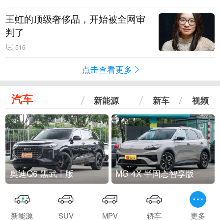
王虹的顶级奢侈品，开始被全网审
判了
516
点击查看更多
汽车
新能源
新车
视频
奥迪Q6 黑武士版
MG 4X 半固态智享版
新能源
SUV
MPV
轿车
更多