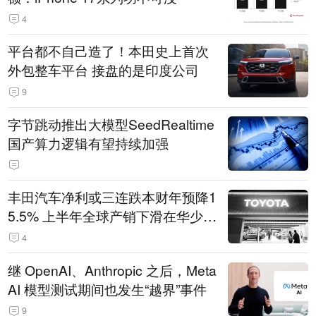
4
平台都不自己造了！本田史上首次
外包整车平台 接盘的是印度公司
9
字节跳动推出大模型SeedRealtime
国产算力逻辑有望持续加强
丰田汽车净利或三连跌本财年预降1
5.5% 上半年全球产销下滑在华少卖
14.3万辆
4
继 OpenAI、Anthropic 之后，Meta
AI 模型测试期间也发生“越界”事件
9