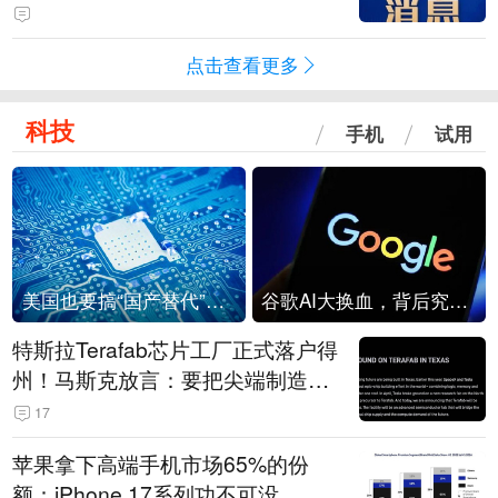
点击查看更多
科技
手机
试用
美国也要搞“国产替代”？先算清三笔账
谷歌AI大换血，背后究竟发生了什么？
特斯拉Terafab芯片工厂正式落户得
州！马斯克放言：要把尖端制造带
回美国
17
苹果拿下高端手机市场65%的份
额：iPhone 17系列功不可没