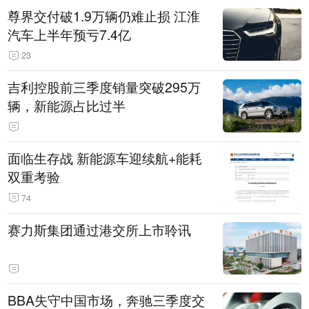
尊界交付破1.9万辆仍难止损 江淮
汽车上半年预亏7.4亿
23
吉利控股前三季度销量突破295万
辆，新能源占比过半
面临生存战 新能源车迎续航+能耗
双重考验
74
赛力斯集团通过港交所上市聆讯
BBA失守中国市场，奔驰三季度交