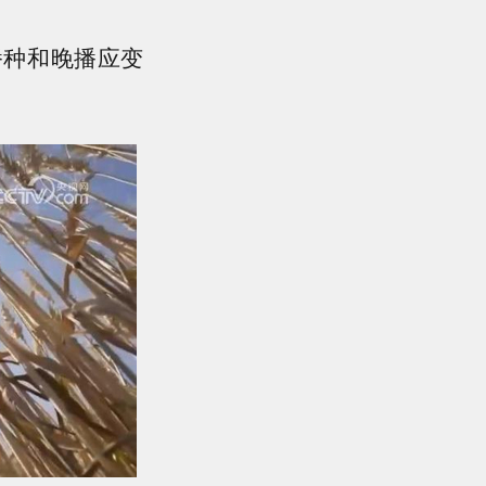
播种和晚播应变
。