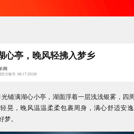
湖心亭，晚风轻拂入梦乡
羊网
网官方账号
06.17 23:00
和月光铺满湖心小亭，湖面浮着一层浅浅银雾，四
波轻晃，晚风温温柔柔包裹周身，满心舒适安逸
好梦。