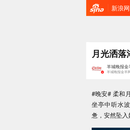
新浪网
月光洒落
羊城晚报金
羊城晚报金羊
#晚安# 柔
坐亭中听水
惫，安然坠入