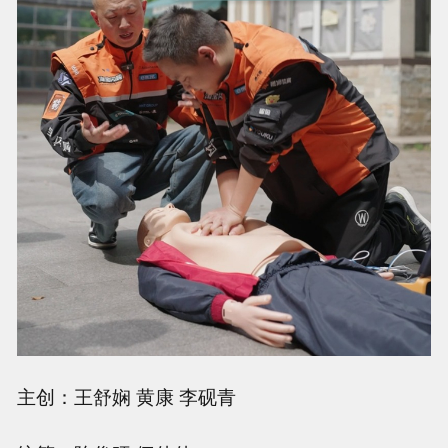
主创：王舒娴 黄康 李砚青