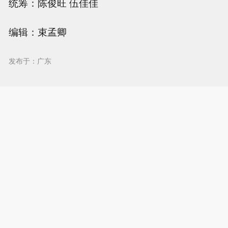
统筹：陈俊旺 伍佳佳
编辑：束孟卿
发布于：广东