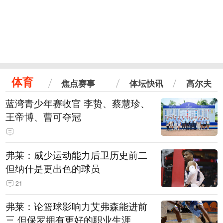
体育
焦点赛事
体坛快讯
高尔夫
蓝湾青少年赛收官 李贽、蔡慧珍、
王帝博、曹可夺冠
弗莱：威少运动能力后卫历史前二
但纳什是更出色的球员
21
弗莱：论篮球影响力艾弗森能进前
三 但保罗拥有更好的职业生涯