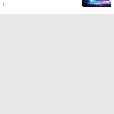
打造旗舰供电方案
2026年6大热门手游加速器盘点：
国服、外服与多设备支持
时空回溯，热血归来！科加斯正式
登陆峡谷，英雄之力降临符文乱
斗！
TT语音深耕游戏社交，2026China
Joy四大IP联动引爆线下引流闭环
狂浪八月，陈小春掌舵！《疯狂水
世界》首届狂浪节来袭，荒岛求生
直播即将开启