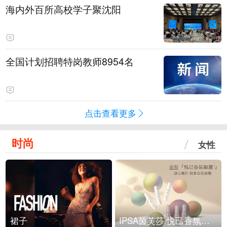
海内外百所高校学子聚沈阳
全国计划招聘特岗教师8954名
点击查看更多
时尚
女性
裙子
IPSA茵芙莎 悦己香氛凝露上市