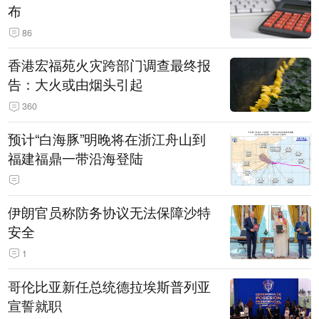
布
86
香港宏福苑火灾跨部门调查最终报
告：大火或由烟头引起
360
预计“白海豚”明晚将在浙江舟山到
福建福鼎一带沿海登陆
伊朗官员称防务协议无法保障沙特
安全
1
哥伦比亚新任总统德拉埃斯普列亚
宣誓就职