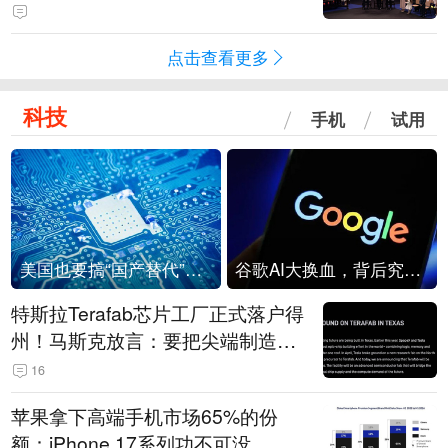
点击查看更多
科技
手机
试用
美国也要搞“国产替代”？先算清三笔账
谷歌AI大换血，背后究竟发生了什么？
特斯拉Terafab芯片工厂正式落户得
州！马斯克放言：要把尖端制造带
回美国
16
苹果拿下高端手机市场65%的份
额：iPhone 17系列功不可没