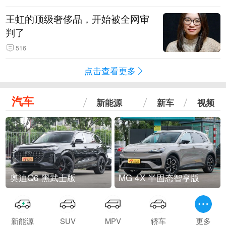
王虹的顶级奢侈品，开始被全网审
判了
516
点击查看更多
汽车
新能源
新车
视频
奥迪Q6 黑武士版
MG 4X 半固态智享版
新能源
SUV
MPV
轿车
更多