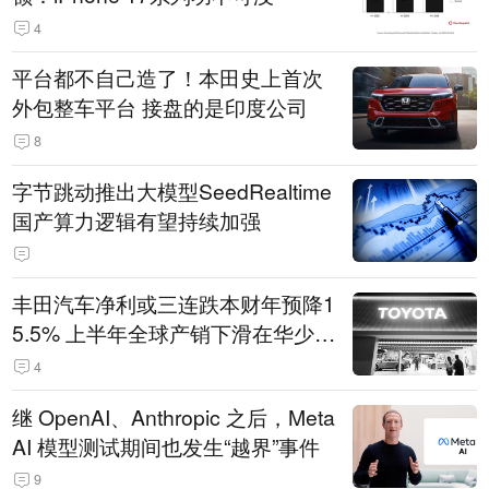
4
平台都不自己造了！本田史上首次
外包整车平台 接盘的是印度公司
8
字节跳动推出大模型SeedRealtime
国产算力逻辑有望持续加强
丰田汽车净利或三连跌本财年预降1
5.5% 上半年全球产销下滑在华少卖
14.3万辆
4
继 OpenAI、Anthropic 之后，Meta
AI 模型测试期间也发生“越界”事件
9