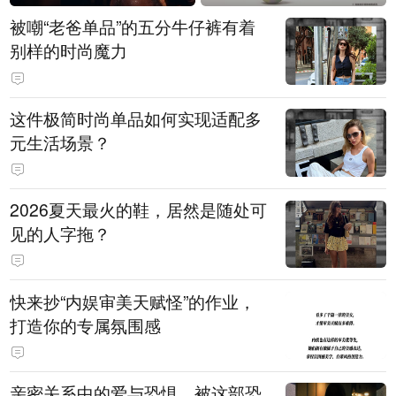
被嘲“老爸单品”的五分牛仔裤有着
别样的时尚魔力
这件极简时尚单品如何实现适配多
元生活场景？
2026夏天最火的鞋，居然是随处可
见的人字拖？
快来抄“内娱审美天赋怪”的作业，
打造你的专属氛围感
亲密关系中的爱与恐惧，被这部恐