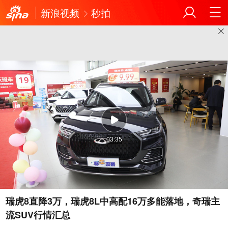
新浪视频
秒拍
03:35
瑞虎8直降3万，瑞虎8L中高配16万多能落地，奇瑞主
流SUV行情汇总