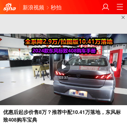
新浪视频
秒拍
03:37
优惠后起步价售8万？推荐中配10.41万落地，东风标
致408购车宝典