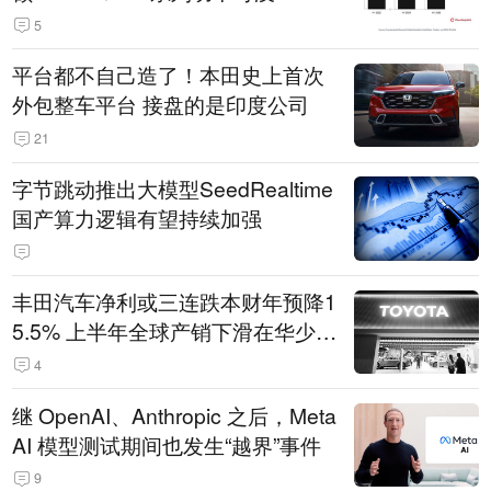
5
平台都不自己造了！本田史上首次
外包整车平台 接盘的是印度公司
21
字节跳动推出大模型SeedRealtime
国产算力逻辑有望持续加强
丰田汽车净利或三连跌本财年预降1
5.5% 上半年全球产销下滑在华少卖
14.3万辆
4
继 OpenAI、Anthropic 之后，Meta
AI 模型测试期间也发生“越界”事件
9