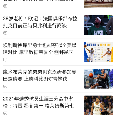
38岁老将！欧记：法国俱乐部布拉
扎克目前正与贝弗利进行商谈
埃利斯换库里勇士也能夺冠？美媒
晒对比 库里数据荣誉全包围碾压
魔术布莱克的弟弟贝克汉姆参加曼
巴邀请赛 上脚科比3代“青蜂侠”
2021年选秀球员生涯三分命中率
榜：特雷·墨菲第一 格莱姆斯第七