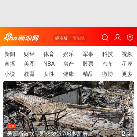
标准版
智能版
新闻
财经
体育
娱乐
军事
科技
视频
直播
美图
NBA
房产
股票
汽车
星座
小说
教育
女性
健康
精品
微博
更多
图集
3
叙利亚：大马士革发生爆炸
/
6