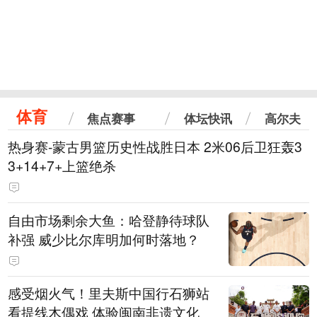
体育
焦点赛事
体坛快讯
高尔夫
热身赛-蒙古男篮历史性战胜日本 2米06后卫狂轰3
3+14+7+上篮绝杀
自由市场剩余大鱼：哈登静待球队
补强 威少比尔库明加何时落地？
感受烟火气！里夫斯中国行石狮站
看提线木偶戏 体验闽南非遗文化