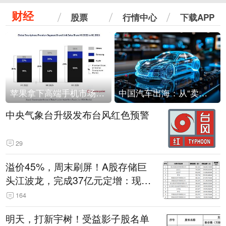
财经
股票
行情中心
下载APP
苹果拿下高端手机市场65%的份额：iPhone 17系列功不可没
中国汽车出海：从“卖出去”到“走进去”
中央气象台升级发布台风红色预警
29
溢价45%，周末刷屏！A股存储巨
头江波龙，完成37亿元定增：现价
386.6元，定增价560元
164
明天，打新宇树！受益影子股名单