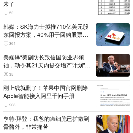
来了
52
韩媒：SK海力士拟推710亿美元股
东回报方案，40%用于回购股票，
相当于美股发行规模
364
美媒爆“美副防长致信国防业界领
袖，勒令其21天内提交增产计划”，
五角大楼回应
35
刚上线就删了！苹果中国官网删除
Apple智能接入阿里千问手册
903
亨特·拜登：我爸的癌细胞已扩散到
骨骼外，非常痛苦