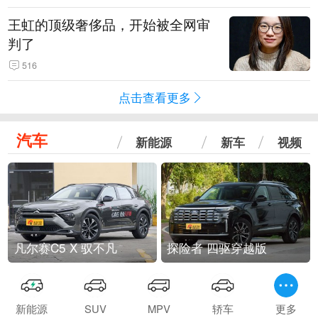
王虹的顶级奢侈品，开始被全网审
判了
516
点击查看更多
汽车
新能源
新车
视频
凡尔赛C5 X 驭不凡
探险者 四驱穿越版
新能源
SUV
MPV
轿车
更多