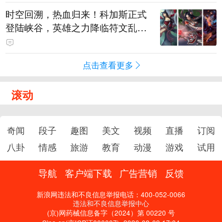
时空回溯，热血归来！科加斯正式
登陆峡谷，英雄之力降临符文乱
斗！
点击查看更多
滚动
奇闻
段子
趣图
美文
视频
直播
订阅
八卦
情感
旅游
教育
动漫
游戏
试用
导航
客户端下载
广告营销
反馈
新浪网违法和不良信息举报电话：400-052-0066
违法和不良信息举报中心
(京)网药械信息备字（2024）第 00220 号