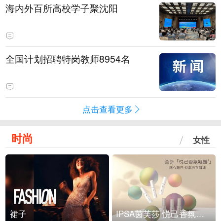
海内外百所高校学子聚沈阳
全国计划招聘特岗教师8954名
点击查看更多
时尚
女性
裙子
IPSA茵芙莎 悦己香氛凝露上市