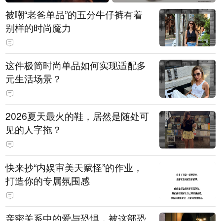
被嘲“老爸单品”的五分牛仔裤有着
别样的时尚魔力
这件极简时尚单品如何实现适配多
元生活场景？
2026夏天最火的鞋，居然是随处可
见的人字拖？
快来抄“内娱审美天赋怪”的作业，
打造你的专属氛围感
亲密关系中的爱与恐惧，被这部恐