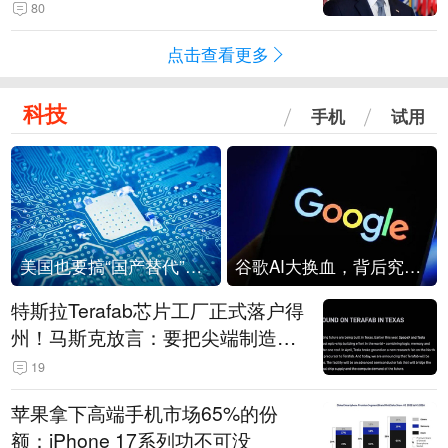
80
点击查看更多
科技
手机
试用
美国也要搞“国产替代”？先算清三笔账
谷歌AI大换血，背后究竟发生了什么？
特斯拉Terafab芯片工厂正式落户得
州！马斯克放言：要把尖端制造带
回美国
19
苹果拿下高端手机市场65%的份
额：iPhone 17系列功不可没