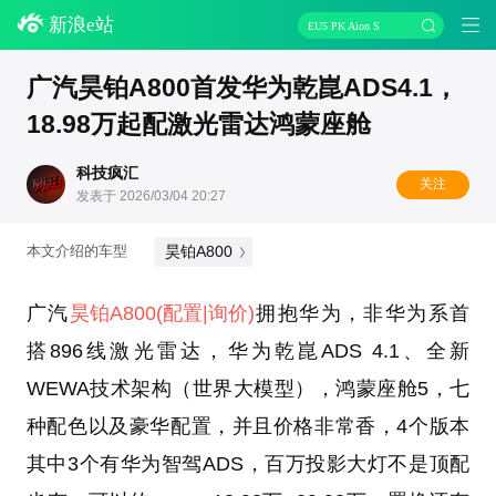
新浪e站
EU5 PK Aion S
广汽昊铂A800首发华为乾崑ADS4.1，
18.98万起配激光雷达鸿蒙座舱
科技疯汇
关注
发表于 2026/03/04 20:27
昊铂A800
本文介绍的车型
广汽
昊铂A800
(配置
|询价)
拥抱华为，非华为系首
搭896线激光雷达，华为乾崑ADS 4.1、全新
WEWA技术架构（世界大模型），鸿蒙座舱5，七
种配色以及豪华配置，并且价格非常香，4个版本
其中3个有华为智驾ADS，百万投影大灯不是顶配