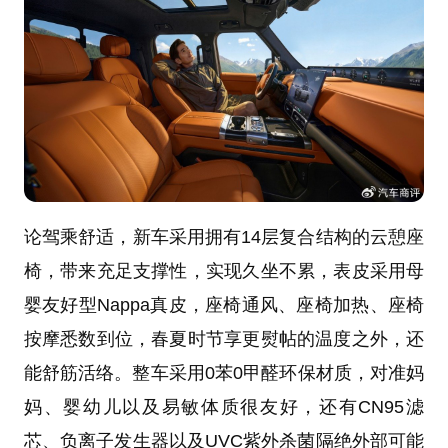
论驾乘舒适，新车采用拥有14层复合结构的云憩座
椅，带来充足支撑性，实现久坐不累，表皮采用母
婴友好型Nappa真皮，座椅通风、座椅加热、座椅
按摩悉数到位，春夏时节享更熨帖的温度之外，还
能舒筋活络。整车采用0苯0甲醛环保材质，对准妈
妈、婴幼儿以及易敏体质很友好，还有CN95滤
芯、负离子发生器以及UVC紫外杀菌隔绝外部可能