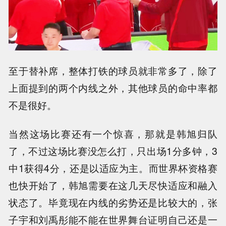
至于替补席，整体打铁的球员就非常多了，除了
上面提到的两个内线之外，其他球员的命中率都
不是很好。
当然这场比赛还有一个惊喜，那就是韩旭归队
了，不过这场比赛没怎么打，只出场1分多钟，3
中1获得4分，还是以适应为主。而世界杯资格赛
也快开始了，韩旭需要在这几天尽快适应和融入
状态了。毕竟现在内线的劣势还是比较大的，张
子宇和刘禹彤能不能在世界舞台证明自己还是一