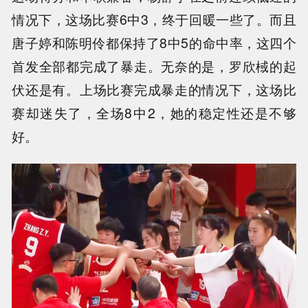
情况下，这场比赛6中3，终于回暖一些了。而且
唐子婷和陈明伶都保持了8中5的命中率，这四个
首发全部都完成了暴走。无奈的是，罗欣棫的起
伏还是有。上场比赛完成暴走的情况下，这场比
赛却迷失了，全场8中2，她的稳定性还是不够
好。