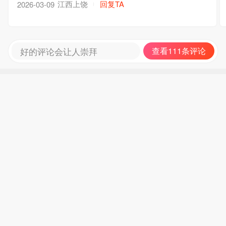
赛增添了信心，期待她们继续表现出色
江西上饶
回复TA
2026-03-09
好的评论会让人崇拜
查看111条评论