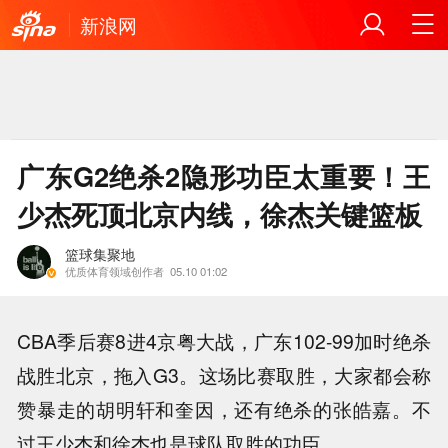
新浪网
广东G2绝杀2隐形功臣太重要！王
少杰死顶北京内线，徐杰关键篮板
篮球集聚地
优质体育领域创作者
05.10 01:02
CBA季后赛8进4京粤大战，广东102-99加时绝杀
战胜北京，拖入G3。这场比赛取胜，大家都会称
赞暴走的胡明轩和奎因，还有绝杀的张皓嘉。不
过王少杰和徐杰也是球队取胜的功臣。