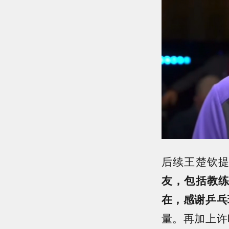
后续王楚钦
友，包括教
在，感谢乒乓
量。再加上许