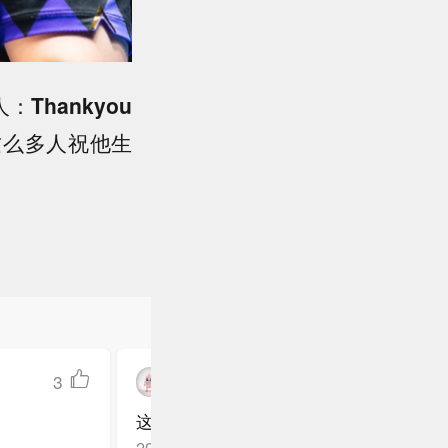
人：
Thankyou
这么多人祝他生
3
super辣度狗头
这个作品真的很不错，给你点赞，互相支
重庆
回复TA
2026-05-11