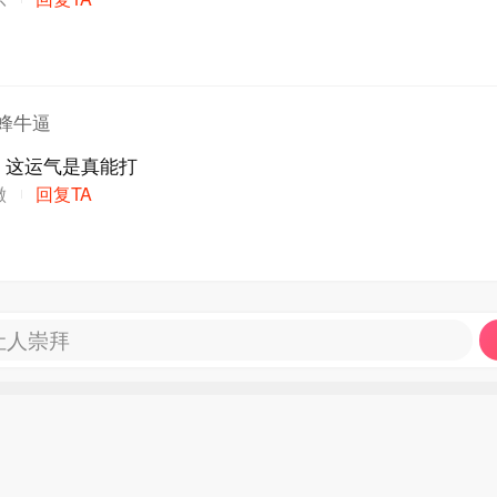
蜂牛逼
，这运气是真能打
徽
回复TA
让人崇拜