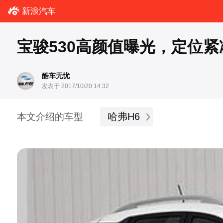
新浪汽车
宝骏530高颜值曝光，定位紧
酷车无忧
发表于 2017/10/20 14:32
哈弗H6
本文介绍的车型