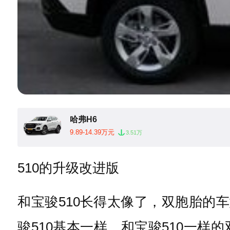
哈弗H6
9.89-14.39万元
3.51万
510的升级改进版
和宝骏510长得太像了，双胞胎的
骏510基本一样，和宝骏510一