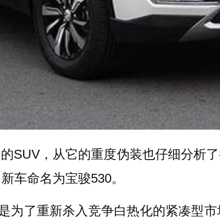
的SUV，从它的重度伪装也仔细分析
新车命名为宝骏530。
明显是为了重新杀入竞争白热化的紧凑型市