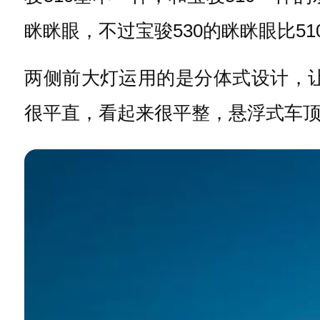
眯眯眼，不过宝骏530的眯眯眼比5
两侧前大灯运用的是分体式设计，让
很平直，看起来很平整，悬浮式车顶