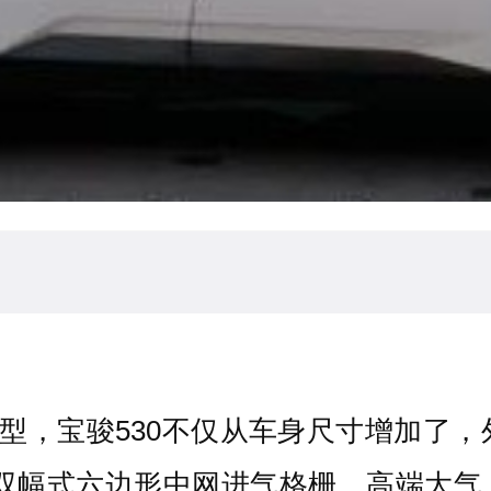
车型，宝骏530不仅从车身尺寸增加了
样的双幅式六边形中网进气格栅，高端大气