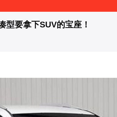
凑型要拿下SUV的宝座！