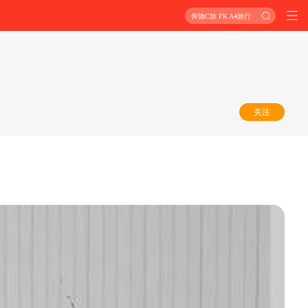
奔驰C旅 PK A4旅行
关注