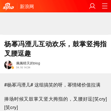
新浪网
杨幂冯湮儿互动欢乐，鼓掌竖拇指
叉腰逗趣
佩佩晴天的blog
04.16 14:34
#杨幂冯湮儿# 这组搞笑的呀，幂情绪价值拉满
捧场时候又鼓掌又竖大拇指的，叉腰好逗[笑cry]
[笑cry]