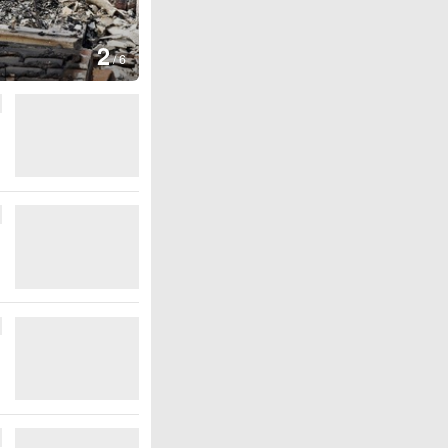
3
/
6