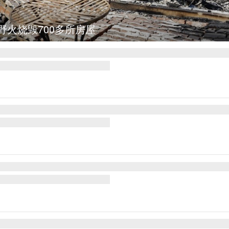
图集
叙利亚：大马士革发生爆炸