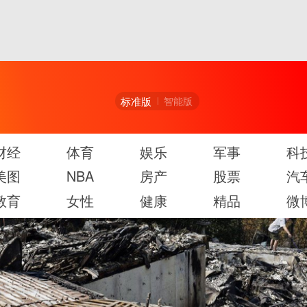
标准版
智能版
财经
体育
娱乐
军事
科
美图
NBA
房产
股票
汽
教育
女性
健康
精品
微