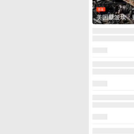
：野火烧毁700多所房屋