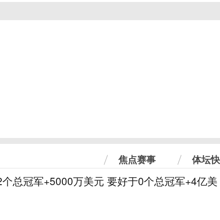
焦点赛事
体坛快
2个总冠军+5000万美元 要好于0个总冠军+4亿美