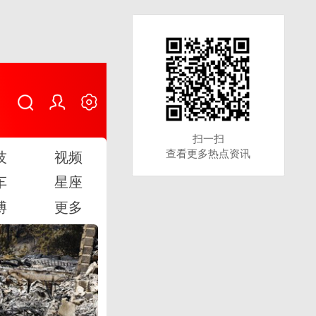
扫一扫
扫一扫
查看更多热点资讯
查看更多热点资讯
技
视频
车
星座
博
更多