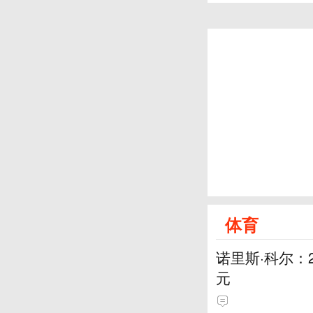
体育
诺里斯·科尔：
元