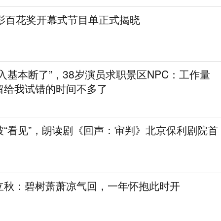
电影百花奖开幕式节目单正式揭晓
入基本断了”，38岁演员求职景区NPC：工作量
留给我试错的时间不多了
被“看见”，朗读剧《回声：审判》北京保利剧院首
立秋：碧树萧萧凉气回，一年怀抱此时开