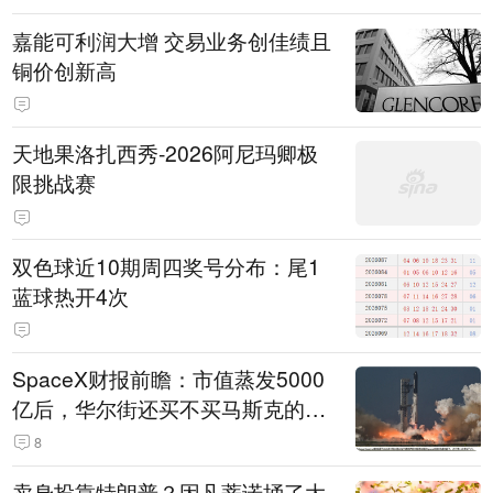
的机关事业单位约谈通报、限期整
嘉能可利润大增 交易业务创佳绩且
改
铜价创新高
天地果洛扎西秀-2026阿尼玛卿极
限挑战赛
双色球近10期周四奖号分布：尾1
蓝球热开4次
SpaceX财报前瞻：市值蒸发5000
亿后，华尔街还买不买马斯克的
账？
8
卖身投靠特朗普？因凡蒂诺捅了大