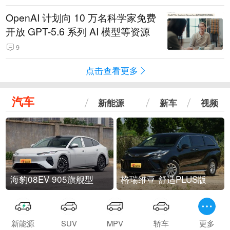
OpenAI 计划向 10 万名科学家免费
开放 GPT-5.6 系列 AI 模型等资源
9
点击查看更多
汽车
新能源
新车
视频
海豹08EV 905旗舰型
格瑞维亚 舒适PLUS版
新能源
SUV
MPV
轿车
更多