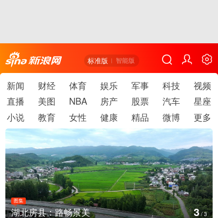
标准版
智能版
新闻
财经
体育
娱乐
军事
科技
视频
直播
美图
NBA
房产
股票
汽车
星座
小说
教育
女性
健康
精品
微博
更多
图集
3
湖北房县：路畅景美
/
3