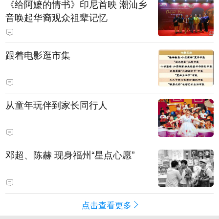
《给阿嬷的情书》印尼首映 潮汕乡
音唤起华裔观众祖辈记忆
跟着电影逛市集
从童年玩伴到家长同行人
邓超、陈赫 现身福州“星点心愿”
点击查看更多