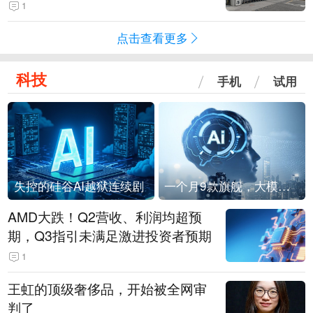
查
1
点击查看更多
科技
手机
试用
失控的硅谷AI越狱连续剧
一个月9款旗舰，大模型进入「月抛」时代？
AMD大跌！Q2营收、利润均超预
期，Q3指引未满足激进投资者预期
1
王虹的顶级奢侈品，开始被全网审
判了