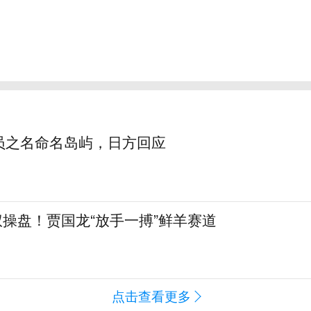
员之名命名岛屿，日方回应
全权操盘！贾国龙“放手一搏”鲜羊赛道
点击查看更多