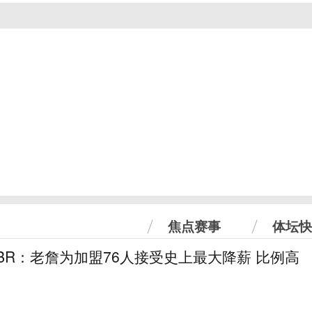
焦点赛事
体坛快
！BR：老詹为加盟76人接受史上最大降薪 比例高