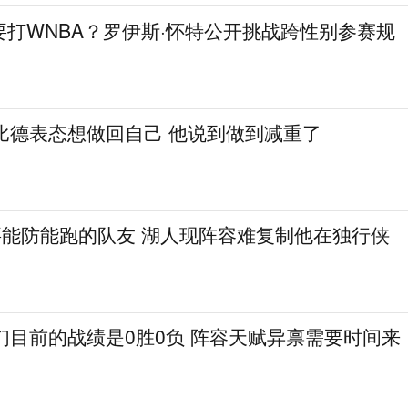
打WNBA？罗伊斯·怀特公开挑战跨性别参赛规
比德表态想做回自己 他说到做到减重了
要能防能跑的队友 湖人现阵容难复制他在独行侠
们目前的战绩是0胜0负 阵容天赋异禀需要时间来