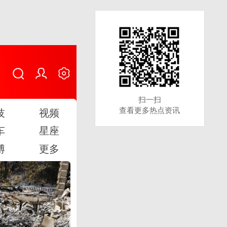
扫一扫
扫一扫
查看更多热点资讯
查看更多热点资讯
技
视频
车
星座
博
更多