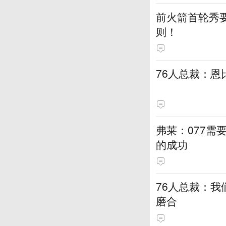
前火箭首轮秀要
则！
76人总裁：恩
弗莱：077需
的成功
76人总裁：我
磨合