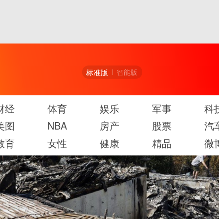
标准版
智能版
财经
体育
娱乐
军事
科
美图
NBA
房产
股票
汽
教育
女性
健康
精品
微