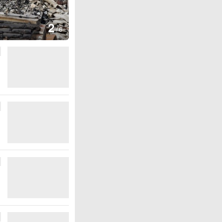
图集
3
云南弥勒：欢庆火把
/
6