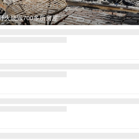
集
叙利亚：大马士革发生爆炸