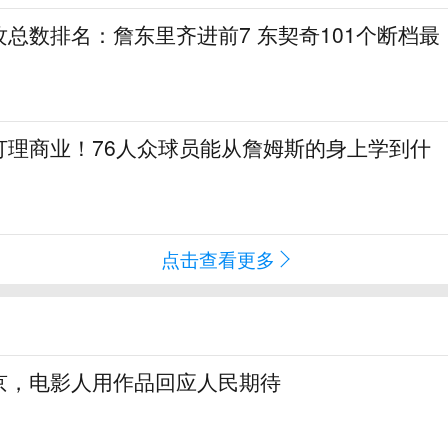
总数排名：詹东里齐进前7 东契奇101个断档最
打理商业！76人众球员能从詹姆斯的身上学到什
点击查看更多
京，电影人用作品回应人民期待