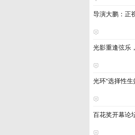
导演大鹏：正
光影重逢弦乐，
光环“选择性
百花奖开幕论