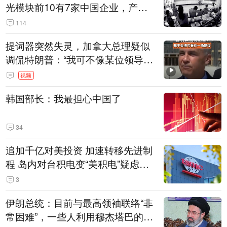
光模块前10有7家中国企业，产业
界人士：想“脱钩”并不容易
114
提词器突然失灵，加拿大总理疑似
调侃特朗普：“我可不像某位领导
人，把这当成一场阴谋”，全场哄笑
视频
韩国部长：我最担心中国了
34
追加千亿对美投资 加速转移先进制
程 岛内对台积电变“美积电”疑虑担
忧加剧
3
伊朗总统：目前与最高领袖联络“非
常困难”，一些人利用穆杰塔巴的正