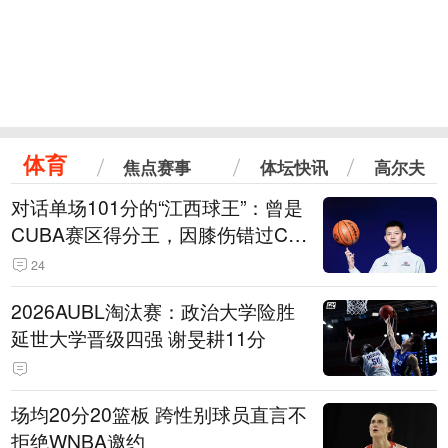
体育
焦点赛事
体坛快讯
高尔夫
对话单场101分的“江西球王”：曾是
CUBA赛区得分王，因膝伤错过CB
A选秀
24
2026AUBL淘汰赛：政治大学险胜
延世大学晋级四强 谢旻耕11分
场均20分20篮板 跨性别球员直言不
拒绝WNBA邀约