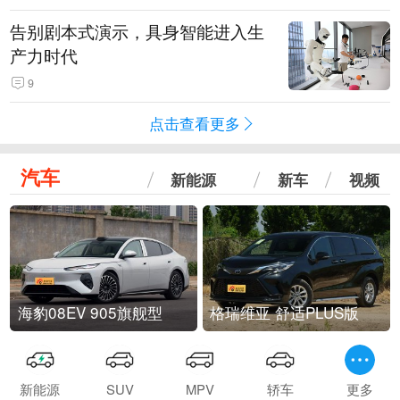
告别剧本式演示，具身智能进入生
产力时代
9
点击查看更多
汽车
新能源
新车
视频
海豹08EV 905旗舰型
格瑞维亚 舒适PLUS版
新能源
SUV
MPV
轿车
更多