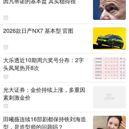
因凡蒂诺的基本盘 其实稳得很
2026款日产NX7 基本型 官图
大乐透近10期周六奖号分布：2字
头凤尾热开8次
光大证券：金价持续上涨，多重因
素刺激金价
田曦薇连续16部剧都保持铁刘海造
型，是造型师的问题吗？