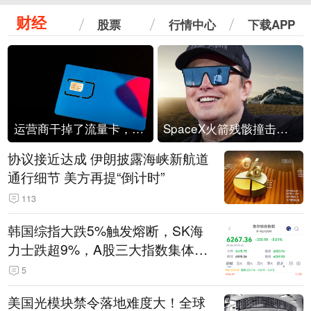
财经
股票
行情中心
下载APP
运营商干掉了流量卡，他们真的玩不起了
SpaceX火箭残骸撞击月球
协议接近达成 伊朗披露海峡新航道
通行细节 美方再提“倒计时”
113
韩国综指大跌5%触发熔断，SK海
力士跌超9%，A股三大指数集体低
开
5
美国光模块禁令落地难度大！全球