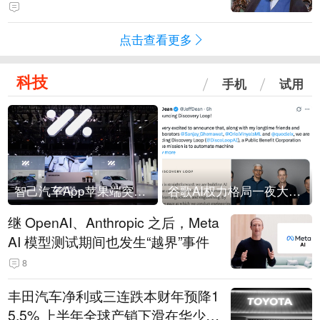
常决策过程在伊朗内部制造分歧
点击查看更多
科技
手机
试用
智己汽车App苹果端突然“下架”
谷歌AI权力格局一夜大洗牌
继 OpenAI、Anthropic 之后，Meta
AI 模型测试期间也发生“越界”事件
8
丰田汽车净利或三连跌本财年预降1
5.5% 上半年全球产销下滑在华少卖