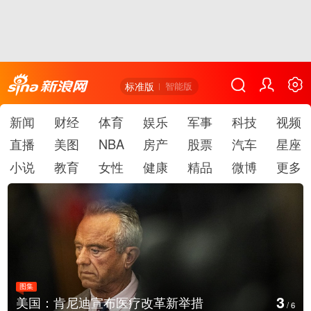
标准版
智能版
新闻
财经
体育
娱乐
军事
科技
视频
直播
美图
NBA
房产
股票
汽车
星座
小说
教育
女性
健康
精品
微博
更多
图集
4
云南普洱：乡村风光如画
/
6