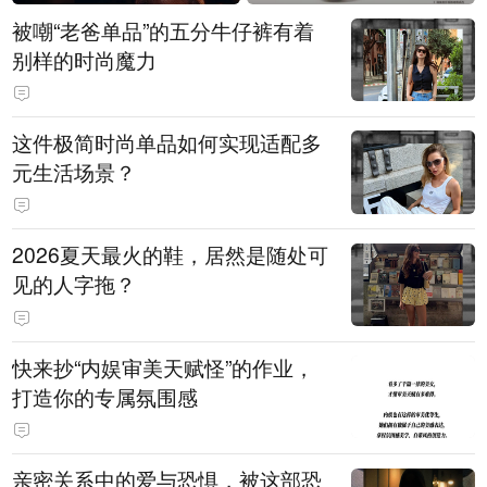
被嘲“老爸单品”的五分牛仔裤有着
别样的时尚魔力
这件极简时尚单品如何实现适配多
元生活场景？
2026夏天最火的鞋，居然是随处可
见的人字拖？
快来抄“内娱审美天赋怪”的作业，
打造你的专属氛围感
亲密关系中的爱与恐惧，被这部恐