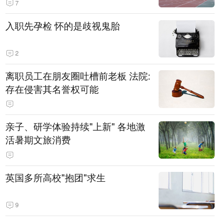
7
入职先孕检 怀的是歧视鬼胎
2
离职员工在朋友圈吐槽前老板 法院:
存在侵害其名誉权可能
亲子、研学体验持续"上新" 各地激
活暑期文旅消费
英国多所高校"抱团"求生
9