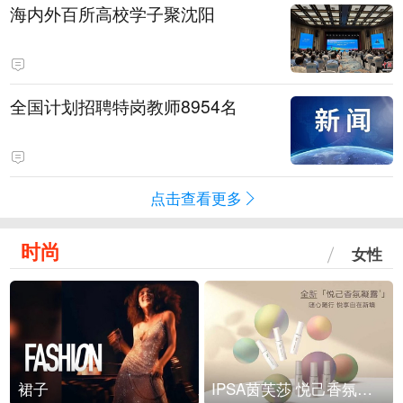
海内外百所高校学子聚沈阳
全国计划招聘特岗教师8954名
点击查看更多
时尚
女性
裙子
IPSA茵芙莎 悦己香氛凝露上市