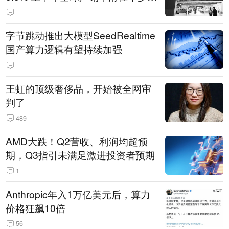
14.3万辆
字节跳动推出大模型SeedRealtime
国产算力逻辑有望持续加强
王虹的顶级奢侈品，开始被全网审
判了
489
AMD大跌！Q2营收、利润均超预
期，Q3指引未满足激进投资者预期
1
Anthropic年入1万亿美元后，算力
价格狂飙10倍
56