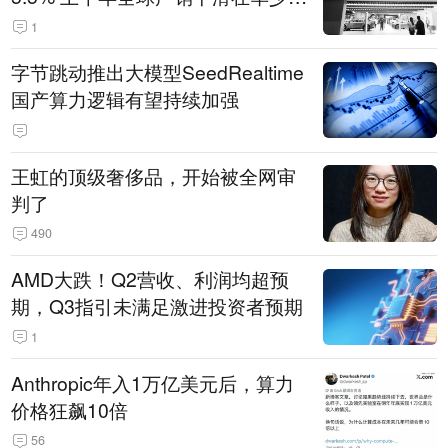
14.3万辆
1
字节跳动推出大模型SeedRealtime
国产算力逻辑有望持续加强
王虹的顶级奢侈品，开始被全网审
判了
490
AMD大跌！Q2营收、利润均超预
期，Q3指引未满足激进投资者预期
1
Anthropic年入1万亿美元后，算力
价格狂飙10倍
56