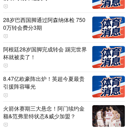
28岁巴西国脚通过阿森纳体检 750
0万转会费分3期
阿根廷28岁国脚完成转会 踢完世界
杯就被卖了！
8.47亿欧豪阵出炉！英超今夏最贵
引援阵容曝光
火箭休赛期三大悬念！阿门续约金
额&范弗里特状态&威少加盟？