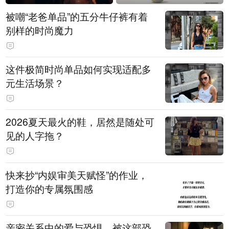
被嘲“老爸单品”的五分牛仔裤有着
别样的时尚魔力
这件极简时尚单品如何实现适配多
元生活场景？
2026夏天最火的鞋，居然是随处可
见的人字拖？
快来抄“内娱审美天赋怪”的作业，
打造你的专属氛围感
亲密关系中的爱与恐惧，被这部恐