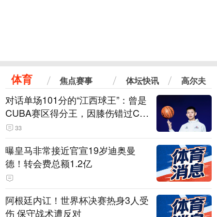
体育
焦点赛事
体坛快讯
高尔夫
对话单场101分的“江西球王”：曾是
CUBA赛区得分王，因膝伤错过CB
A选秀
33
曝皇马非常接近官宣19岁迪奥曼
德！转会费总额1.2亿
阿根廷内讧！世界杯决赛热身3人受
伤 保守战术遭反对