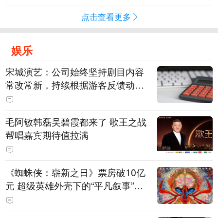
点击查看更多
娱乐
宋城演艺：公司始终坚持剧目内容
常改常新，持续根据游客反馈动态
优化节目配比
毛阿敏韩磊吴碧霞都来了 歌王之战
帮唱嘉宾期待值拉满
《蜘蛛侠：崭新之日》票房破10亿
元 超级英雄外壳下的“平凡叙事”打
动人心