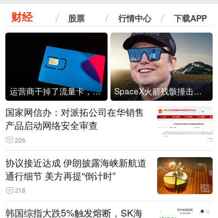
财经
股票
行情中心
下载APP
运营商干掉了流量卡，他们真的玩不起了
SpaceX火箭残骸撞击月球
国家网信办：对派拓公司在华销售
产品启动网络安全审查
226
协议接近达成 伊朗披露海峡新航道
通行细节 美方再提“倒计时”
218
韩国综指大跌5%触发熔断，SK海