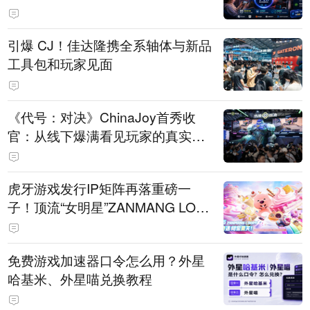
引爆 CJ！佳达隆携全系轴体与新品
工具包和玩家见面
《代号：对决》ChinaJoy首秀收
官：从线下爆满看见玩家的真实期
待
虎牙游戏发行IP矩阵再落重磅一
子！顶流“女明星”ZANMANG LOO
PY 正版3D消除手游《消消奇遇》
惊喜曝光
免费游戏加速器口令怎么用？外星
哈基米、外星喵兑换教程