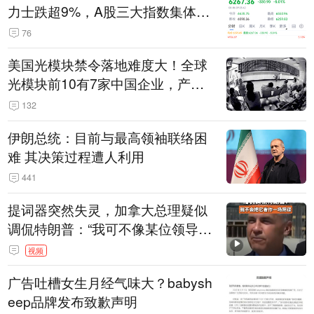
力士跌超9%，A股三大指数集体低
开
76
美国光模块禁令落地难度大！全球
光模块前10有7家中国企业，产业
界人士：想“脱钩”并不容易
132
伊朗总统：目前与最高领袖联络困
难 其决策过程遭人利用
441
提词器突然失灵，加拿大总理疑似
调侃特朗普：“我可不像某位领导
人，把这当成一场阴谋”，全场哄笑
视频
广告吐槽女生月经气味大？babysh
eep品牌发布致歉声明