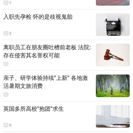
7
入职先孕检 怀的是歧视鬼胎
3
离职员工在朋友圈吐槽前老板 法院:
存在侵害其名誉权可能
亲子、研学体验持续"上新" 各地激
活暑期文旅消费
英国多所高校"抱团"求生
9