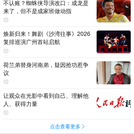
不认账？蜘蛛侠导演改口：成龙是
来了，但不是成家班做动指
焕新归来！舞剧《沙湾往事》2026
复排巡演广州首站启航
荷兰弟替身河南弟，疑因抢功惹争
议
让观众在光影中看到自己、理解他
人、获得力量
点击查看更多