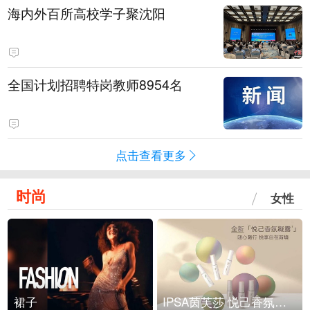
海内外百所高校学子聚沈阳
全国计划招聘特岗教师8954名
点击查看更多
时尚
女性
裙子
IPSA茵芙莎 悦己香氛凝露上市