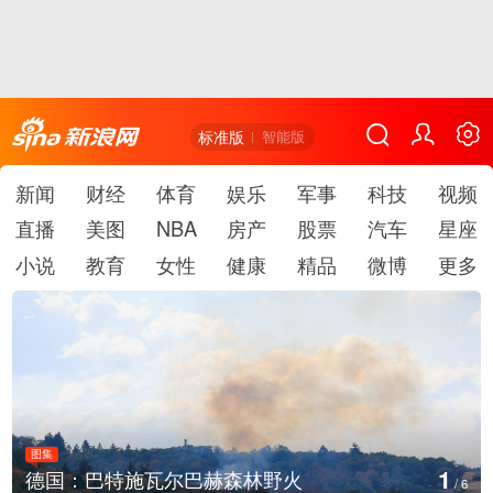
标准版
智能版
新闻
财经
体育
娱乐
军事
科技
视频
直播
美图
NBA
房产
股票
汽车
星座
小说
教育
女性
健康
精品
微博
更多
图集
1
德国：巴特施瓦尔巴赫森林野火
/
6