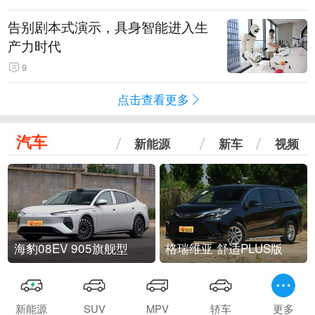
告别剧本式演示，具身智能进入生
产力时代
9
点击查看更多
汽车
新能源
新车
视频
海豹08EV 905旗舰型
格瑞维亚 舒适PLUS版
新能源
SUV
MPV
轿车
更多