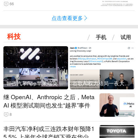
66
点击查看更多
科技
手机
试用
智己汽车App苹果端突然“下架”
谷歌AI权力格局一夜大洗牌
继 OpenAI、Anthropic 之后，Meta
AI 模型测试期间也发生“越界”事件
8
丰田汽车净利或三连跌本财年预降1
5.5% 上半年全球产销下滑在华少卖