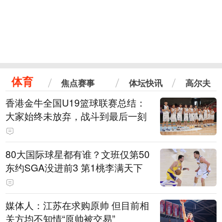
体育
焦点赛事
体坛快讯
高尔夫
香港金牛全国U19篮球联赛总结：
大家始终未放弃，战斗到最后一刻
80大国际球星都有谁？文班仅第50
东约SGA没进前3 第1桃李满天下
媒体人：江苏在求购原帅 但目前相
关方均不知情“原帅被交易”