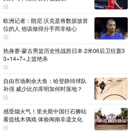
欧洲记者：朗尼·沃克是将数据放首
位的人 他该做得分手而非核心
热身赛-蒙古男篮历史性战胜日本 2米06后卫狂轰3
3+14+7+上篮绝杀
自由市场剩余大鱼：哈登静待球队
补强 威少比尔库明加何时落地？
感受烟火气！里夫斯中国行石狮站
看提线木偶戏 体验闽南非遗文化