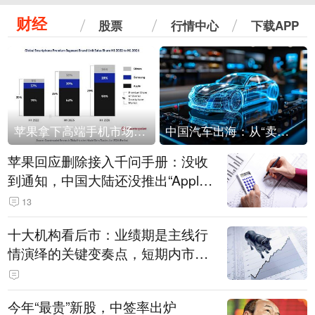
财经
股票
行情中心
下载APP
苹果拿下高端手机市场65%的份额：iPhone 17系列功不可没
中国汽车出海：从“卖出去”到“走进去”
苹果回应删除接入千问手册：没收
到通知，中国大陆还没推出“Apple
智能使用千问”功能
13
十大机构看后市：业绩期是主线行
情演绎的关键变奏点，短期内市场
或继续反弹，关注三条业绩主线
今年“最贵”新股，中签率出炉