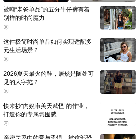
被嘲“老爸单品”的五分牛仔裤有着
别样的时尚魔力
这件极简时尚单品如何实现适配多
元生活场景？
2026夏天最火的鞋，居然是随处可
见的人字拖？
快来抄“内娱审美天赋怪”的作业，
打造你的专属氛围感
亲密关系中的爱与恐惧，被这部恐