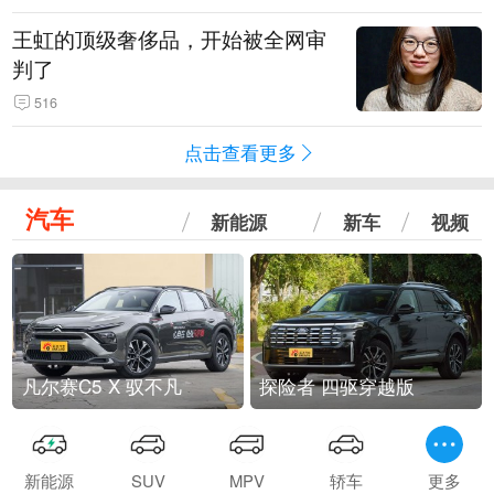
王虹的顶级奢侈品，开始被全网审
判了
516
点击查看更多
汽车
新能源
新车
视频
凡尔赛C5 X 驭不凡
探险者 四驱穿越版
新能源
SUV
MPV
轿车
更多