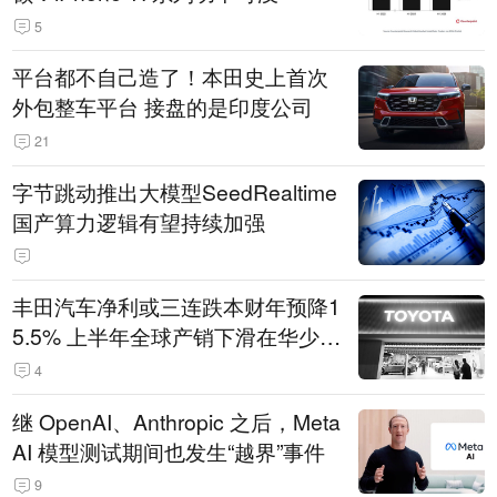
5
平台都不自己造了！本田史上首次
外包整车平台 接盘的是印度公司
21
字节跳动推出大模型SeedRealtime
国产算力逻辑有望持续加强
丰田汽车净利或三连跌本财年预降1
5.5% 上半年全球产销下滑在华少卖
14.3万辆
4
继 OpenAI、Anthropic 之后，Meta
AI 模型测试期间也发生“越界”事件
9