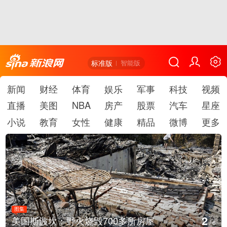
标准版
智能版
新闻
财经
体育
娱乐
军事
科技
视频
直播
美图
NBA
房产
股票
汽车
星座
小说
教育
女性
健康
精品
微博
更多
图集
3
火烧毁700多所房屋
叙利亚：大马士革
/
6