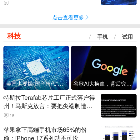
点击查看更多
科技
手机
试用
美国也要搞“国产替代”？先算清三笔账
谷歌AI大换血，背后究竟发生了什么？
特斯拉Terafab芯片工厂正式落户得
州！马斯克放言：要把尖端制造带
回美国
19
苹果拿下高端手机市场65%的份
额：iPhone 17系列功不可没