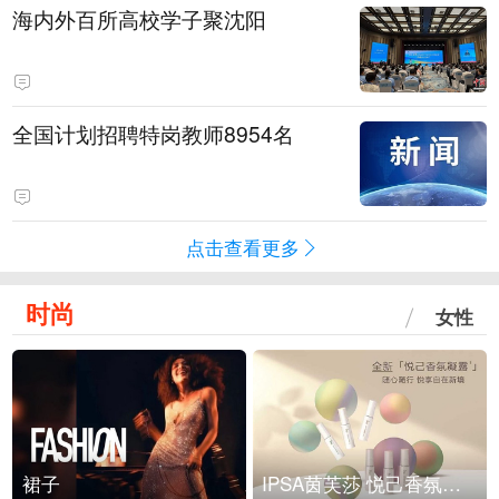
海内外百所高校学子聚沈阳
全国计划招聘特岗教师8954名
点击查看更多
时尚
女性
裙子
IPSA茵芙莎 悦己香氛凝露上市