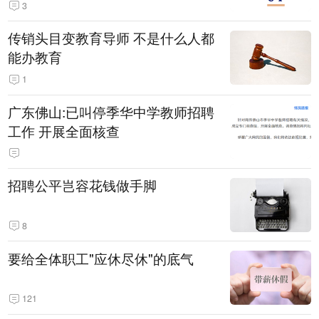
3
传销头目变教育导师 不是什么人都
能办教育
1
广东佛山:已叫停季华中学教师招聘
工作 开展全面核查
招聘公平岂容花钱做手脚
8
要给全体职工"应休尽休"的底气
121