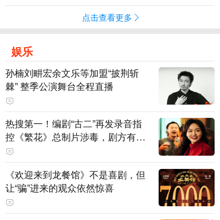
点击查看更多
娱乐
孙楠刘畊宏余文乐等加盟“披荆斩
棘” 整季公演舞台全程直播
热搜第一！编剧“古二”再发录音指
控《繁花》总制片涉毒，剧方有税
务问题，录音中王家卫称“一点够
了，要不然又要出事”
《欢迎来到龙餐馆》不是喜剧，但
让“骗”进来的观众依然惊喜