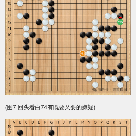
(图7 回头看白74有既要又要的嫌疑)