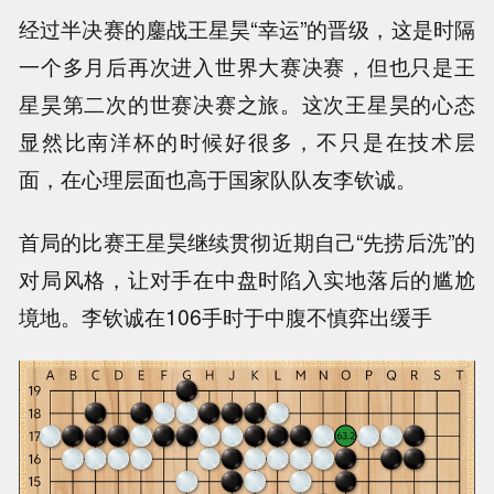
经过半决赛的鏖战王星昊“幸运”的晋级，这是时隔
一个多月后再次进入世界大赛决赛，但也只是王
星昊第二次的世赛决赛之旅。这次王星昊的心态
显然比南洋杯的时候好很多，不只是在技术层
面，在心理层面也高于国家队队友李钦诚。
首局的比赛王星昊继续贯彻近期自己“先捞后洗”的
对局风格，让对手在中盘时陷入实地落后的尴尬
境地。李钦诚在106手时于中腹不慎弈出缓手