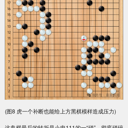
(图8 虎一个补断也能给上方黑棋模样造成压力)
这盘棋最后的转折是小申111的一“碰”，彻底碰碎