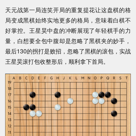
天元战第一局连笑开局的重复提花让这盘棋的格
局变成黑棋始终实地更多的格局，意味着白棋不
好掌控。王星昊中盘的冲断展现了年轻棋手的力
量，白想要全包中腹却是忽略了黑棋夹的妙手，
最后130的拐打是败招，忽略了黑棋的滚包，实战
王星昊滚打包收整形后，顺利拿下首局。