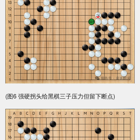
(图6 强硬拐头给黑棋三子压力但留下断点)