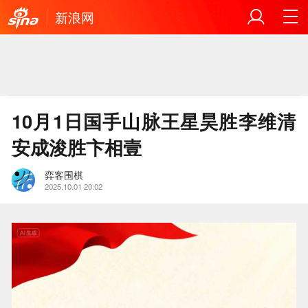
新浪网
10月1日国手山脉王星昊胜李维清
安成浚胜卞相壹
弈客围棋
2025.10.01 20:02