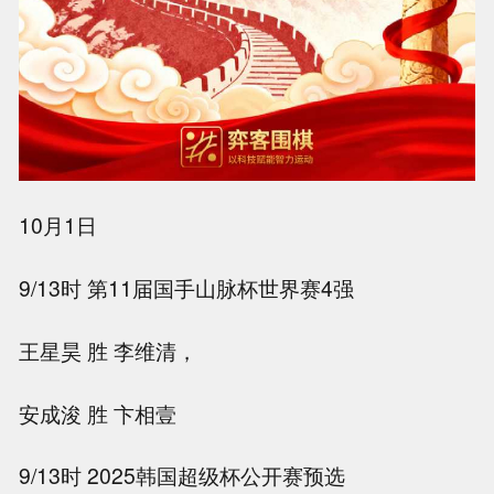
10月1日
9/13时 第11届国手山脉杯世界赛4强
王星昊 胜 李维清
，
安成浚 胜 卞相壹
9/13时 2025韩国超级杯公开赛预选