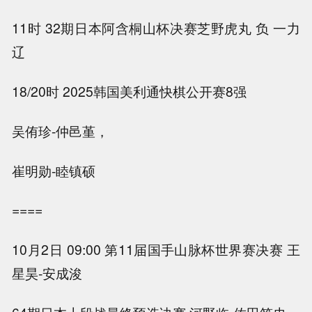
11时 32期日本阿含桐山杯决赛
芝野虎丸 负 一力
辽
18/20时 2025韩国美利通快棋公开赛8强
吴侑珍-仲邑堇
，
崔明勋-睦镇硕
====
10月2日 09:00 第11届国手山脉杯世界赛决赛 王
星昊-安成浚