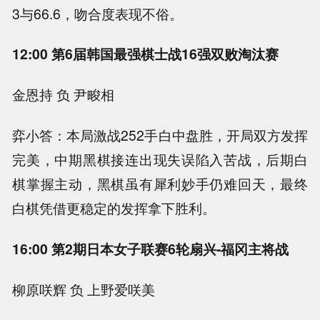
3与66.6，吻合度表现不俗。
12:00 第6届韩国最强棋士战16强双败淘汰赛
金恩持 负 尹畯相
弈小答：本局激战252手白中盘胜，开局双方发挥
完美，中期黑棋接连出现失误陷入苦战，后期白
棋掌握主动，黑棋虽有犀利妙手仍难回天，最终
白棋凭借更稳定的发挥拿下胜利。
16:00 第2期日本女子联赛6轮扇兴-福冈主将战
柳原咲辉 负 上野爱咲美