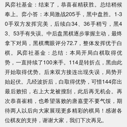
风弈社基金：结束了，恭喜崔精获胜。总结稍候
奉上。弈小答：本局激战205手，黑中盘胜。1-3
0手双方发挥完美，后续白34、36手稍亏，黑4
3、53手有失误。中后盘黑棋逐步掌握主动，最终
拿下对局，黑棋鹰眼评分72.7，整体发挥优于白
棋。风弈社基金：总结：本局开局白棋取得优
势，一直持续了100来手。114是转折点，黑由此
开始取得优势。后来双方接连出现失误，局势开
始起伏。几经波折后，白取得优势，可惜144弈出
最后败招，右上大龙被搜刮，此后再无机会。再
次恭喜崔精，也希望落败的唐嘉雯不要气馁，期
待两人以后向大家展现更多精彩的棋局！感谢各
位棋友的支持，谢谢大家，我们下次再见。