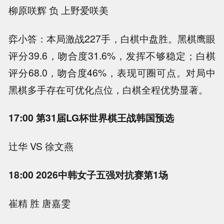
柳原咲辉 负 上野爱咲美
弈小答：本局激战227手，白棋中盘胜。黑棋鹰眼
评分39.6，吻合度31.6%，发挥不够稳定；白棋
评分68.0，吻合度46%，表现可圈可点。对局中
黑棋多手存在可优化点位，白棋全程优势显著。
17:00 第31届LG杯世界棋王战韩国预选
辻华 VS 徐文燕
18:00 2026中韩女子五强对抗赛第1场
崔精 胜 唐嘉雯