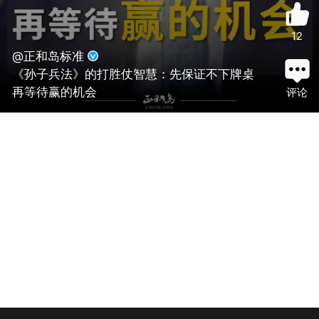
12
@正和岛标准
《孙子兵法》的打胜仗智慧：先保证不下牌桌
再等待赢的机会
评论