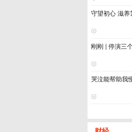
守望初心 滋养
刚刚 | 停演
哭泣能帮助我
财经