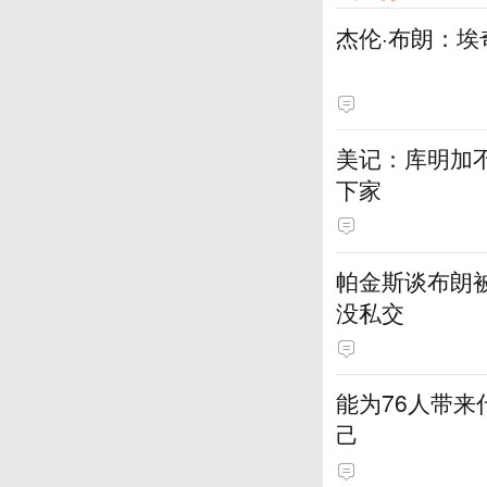
杰伦·布朗：埃
美记：库明加
下家
帕金斯谈布朗
没私交
能为76人带来
己