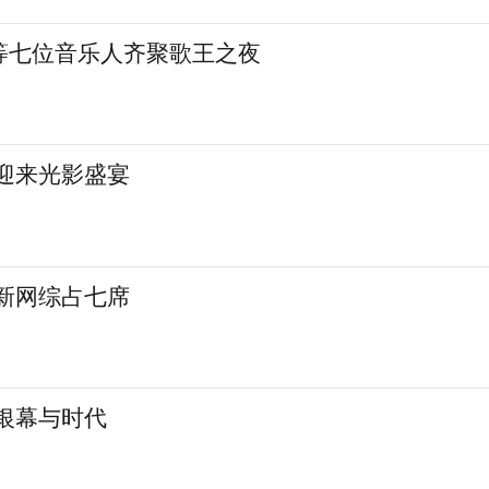
等七位音乐人齐聚歌王之夜
城迎来光影盛宴
 新网综占七席
银幕与时代