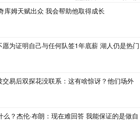
奇库姆天赋出众 我会帮助他取得成长
不愿为证明自己与任何队签1年底薪 湖人仍是热门
被交易后双探花没联系：这有啥惊讶？他们场外
什么？杰伦·布朗：现在难回答 我能保证的是做自