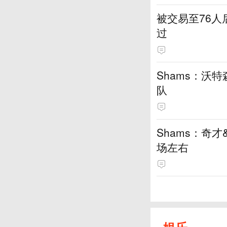
被交易至76
过
Shams：沃
队
Shams：奇
场左右