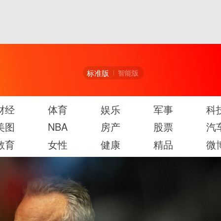
标准版
智能版
财经
体育
娱乐
军事
科
美图
NBA
房产
股票
汽
教育
女性
健康
精品
微