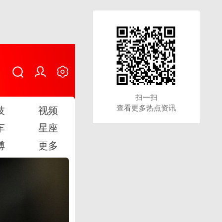
扫一扫
扫一扫
查看更多热点资讯
查看更多热点资讯
技
视频
车
星座
博
更多