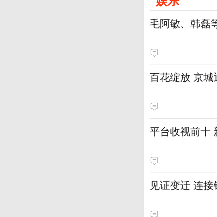
娱乐
毛阿敏、韩磊
百花绽放 京
平台收视前十
见证变迁 连接