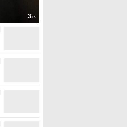
图集
4
安徽长丰：葡萄丰收采摘忙
/
6