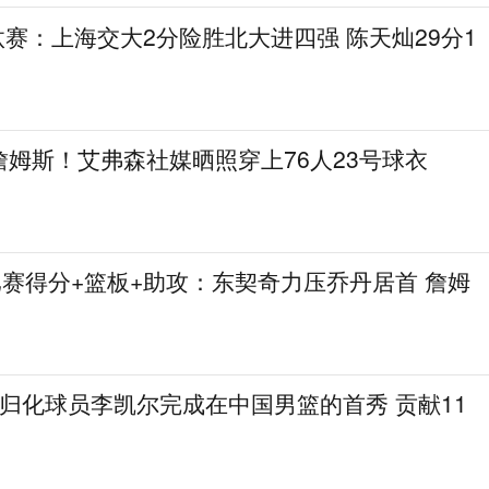
L淘汰赛：上海交大2分险胜北大进四强 陈天灿29分1
姆斯！艾弗森社媒晒照穿上76人23号球衣
比赛得分+篮板+助攻：东契奇力压乔丹居首 詹姆
归化球员李凯尔完成在中国男篮的首秀 贡献11