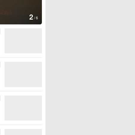
图集
3
云南普洱：乡村
/
6