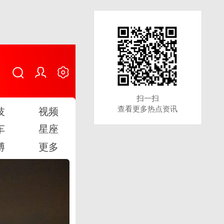
扫一扫
扫一扫
查看更多热点资讯
查看更多热点资讯
技
视频
车
星座
博
更多