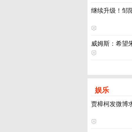
继续升级！邹阳
威姆斯：希望
娱乐
贾樟柯发微博