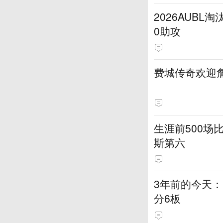
2026AUB
0助攻
费城传奇欢迎詹
生涯前500场
斯第六
3年前的今天：
分6板