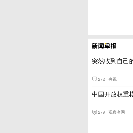
突然收到自己
272
央视
中国开放权重模
279
观察者网