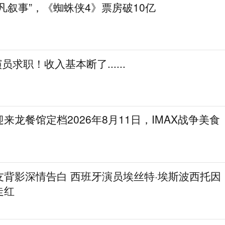
凡叙事”，《蜘蛛侠4》票房破10亿
演员求职！收入基本断了......
来龙餐馆定档2026年8月11日，IMAX战争美食
友背影深情告白 西班牙演员埃丝特·埃斯波西托因
走红