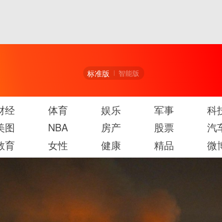
标准版
智能版
财经
体育
娱乐
军事
科
美图
NBA
房产
股票
汽
教育
女性
健康
精品
微