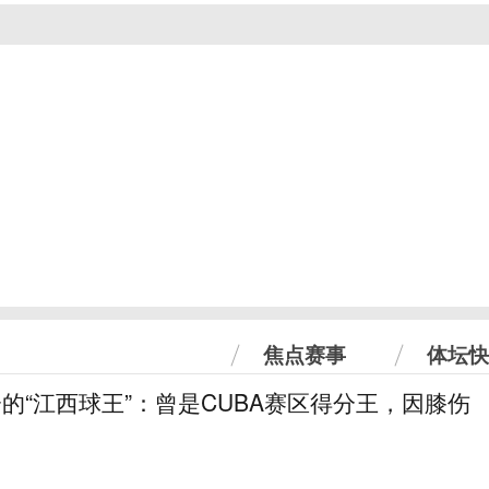
焦点赛事
体坛快
分的“江西球王”：曾是CUBA赛区得分王，因膝伤