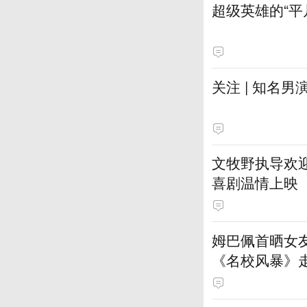
超级英雄的“平
关注 | 知名男
文牧野执导欢迎
喜剧温情上映
姆巴佩首晒女
《名校风暴》