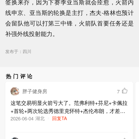
签换来乔，因为下赛季亚当斯就会痊愈，火箭内
线申京、亚当斯的轮换是主打，杰夫-格林也预计
会留队他可以打第三中锋，火箭队首要任务还是
补强外线投射能力。
发布于：四川
热门评论
胖子健身房
7
这笔交易明显火箭亏大了。范弗利特+芬尼+卡佩拉
+首轮+两次轮选秀德里克怀特+杰伦布朗，才差不
多。杰伦布朗真不值这么多，属于溢价合同
湖北
回复TA
2026-06-04