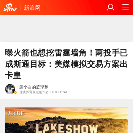
新浪网
曝火箭也想挖雷霆墙角！两投手已
成斯通目标：美媒模拟交易方案出
卡皇
颜小白的篮球梦
优质体育领域创作者
06.03 11:41