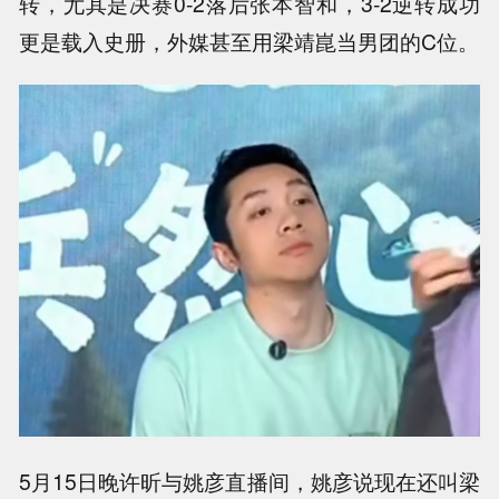
转，尤其是决赛0-2落后张本智和，3-2逆转成功
更是载入史册，外媒甚至用梁靖崑当男团的C位。
5月15日晚许昕与姚彦直播间，姚彦说现在还叫梁