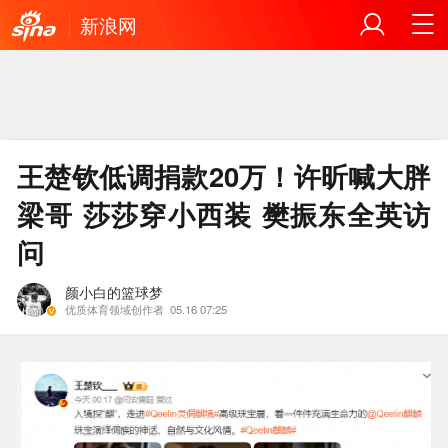
新浪网
王楚钦低调捐款20万！许昕喊大胖
梁哥 莎莎穿小西装 樊振东全英访
问
颜小白的篮球梦
优质体育领域创作者
05.16 07:25