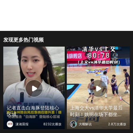
发现更多热门视频
记者直击白海豚登陆核心
上海交大vs清华大学最后
区域
时刻！姚明在场下都坐不
住了
潇湘晨报
8232次播放
大嘴解说
2.8万次播放