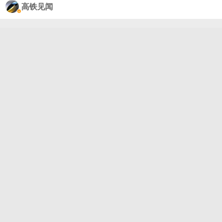
9/900次。10月1日、2日京港、沪港间实行双向开
高铁见闻
行，后续安排在旅客出行需求最为集中的每周五、周
六、周日、周一双向开行。全列编组16辆，由2辆座
位车、1辆餐车/卧铺车、13辆卧铺车组成。首次探索
引入“管家式”服务，乘务员均兼任服务管家，为旅客
就寝、盥洗、餐饮、答疑等提供呼唤式响应服务。动
卧列车最高运行时速由250公里提高到300公里。