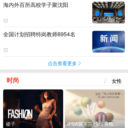
海内外百所高校学子聚沈阳
全国计划招聘特岗教师8954名
点击查看更多
时尚
女性
裙子
IPSA茵芙莎 悦己香氛凝露上市