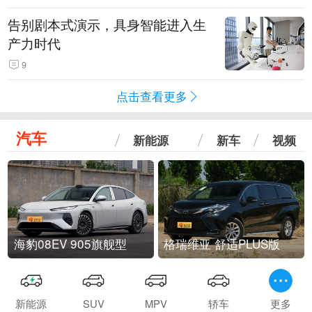
告别剧本式演示，具身智能进入生
产力时代
9
点击查看更多
汽车
新能源
新车
视频
海豹08EV 905旗舰型
格瑞维亚 舒适PLUS版
新能源
SUV
MPV
轿车
更多