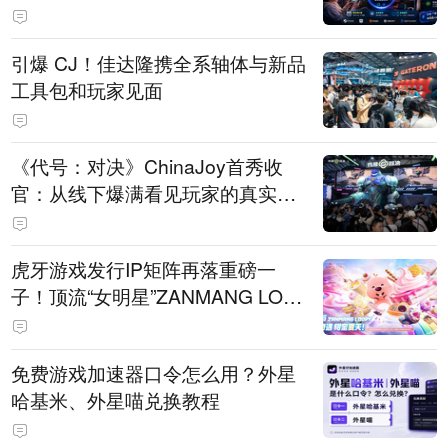
引爆 CJ！佳达隆携全系轴体与新品
工具包和玩家见面
《代号：对决》ChinaJoy首秀收
官：从线下爆满看见玩家的真实期
待
虎牙游戏发行IP矩阵再落重磅一
子！顶流“女明星”ZANMANG LOO
PY 正版3D消除手游《消消奇遇》
惊喜曝光
免费游戏加速器口令怎么用？外星
哈基米、外星喵兑换教程