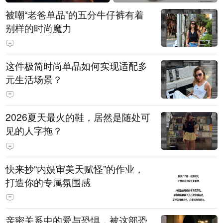
被嘲“老爸单品”的五分牛仔裤有着
别样的时尚魔力
这件极简时尚单品如何实现适配多
元生活场景？
2026夏天最火的鞋，居然是随处可
见的人字拖？
快来抄“内娱审美天赋怪”的作业，
打造你的专属氛围感
亲密关系中的爱与恐惧，被这部恐