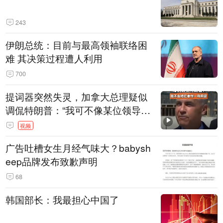
243
伊朗总统：目前与最高领袖联络困
难 其决策过程遭人利用
700
提词器突然失灵，加拿大总理疑似
调侃特朗普：“我可不像某位领导
人，把这当成一场阴谋”，全场哄笑
视频
广告吐槽女生月经气味大？babysh
eep品牌发布致歉声明
68
韩国部长：我最担心中国了