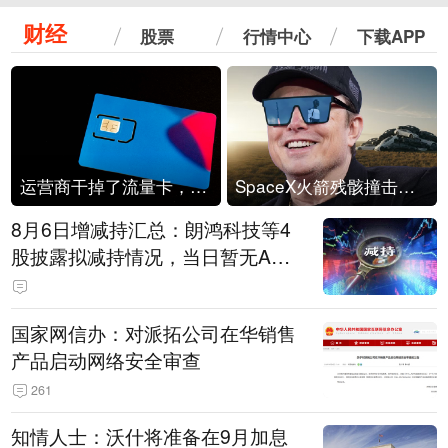
财经
股票
行情中心
下载APP
运营商干掉了流量卡，他们真的玩不起了
SpaceX火箭残骸撞击月球
8月6日增减持汇总：朗鸿科技等4
股披露拟减持情况，当日暂无A股
公司披露拟增持情况（表）
国家网信办：对派拓公司在华销售
产品启动网络安全审查
261
知情人士：沃什将准备在9月加息