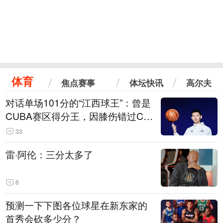
体育
焦点赛事
体坛快讯
高尔夫
对话单场101分的“江西球王”：曾是
CUBA赛区得分王，因膝伤错过CB
A选秀
33
雷·阿伦：三分太多了
6
预测一下下图各位球星在新东家的
首秀会砍多少分？