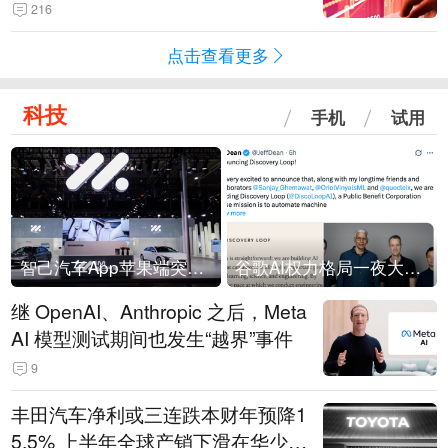
216
点击查看更多
科技
手机
试用
智己汽车App苹果端突然“下架”
谷歌AI权力格局一夜大洗牌
继 OpenAI、Anthropic 之后，Meta
AI 模型测试期间也发生“越界”事件
9
丰田汽车净利或三连跌本财年预降1
5.5% 上半年全球产销下滑在华少卖