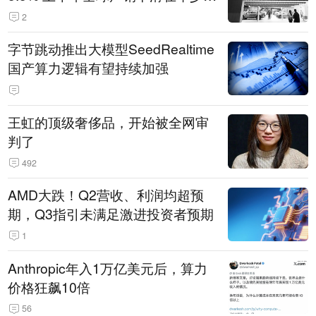
14.3万辆
2
字节跳动推出大模型SeedRealtime
国产算力逻辑有望持续加强
王虹的顶级奢侈品，开始被全网审
判了
492
AMD大跌！Q2营收、利润均超预
期，Q3指引未满足激进投资者预期
1
Anthropic年入1万亿美元后，算力
价格狂飙10倍
56