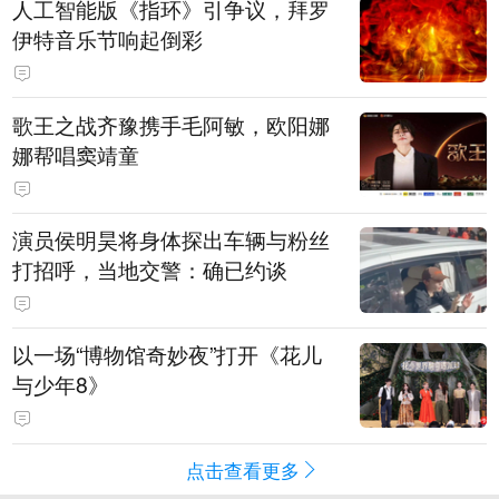
人工智能版《指环》引争议，拜罗
伊特音乐节响起倒彩
歌王之战齐豫携手毛阿敏，欧阳娜
娜帮唱窦靖童
演员侯明昊将身体探出车辆与粉丝
打招呼，当地交警：确已约谈
以一场“博物馆奇妙夜”打开《花儿
与少年8》
点击查看更多