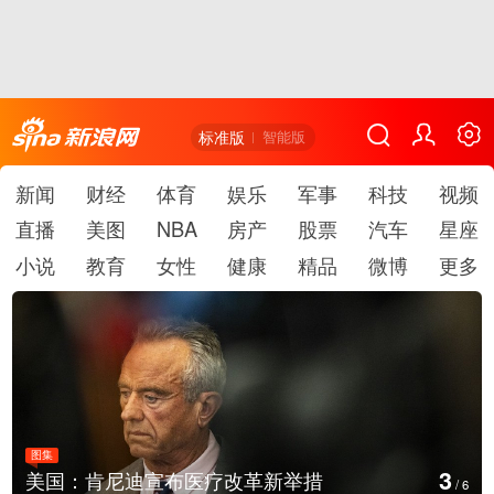
标准版
智能版
新闻
财经
体育
娱乐
军事
科技
视频
直播
美图
NBA
房产
股票
汽车
星座
小说
教育
女性
健康
精品
微博
更多
图集
3
美国：肯尼迪宣布医疗改革新举措
/
6