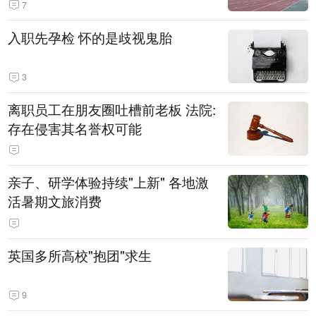
7
入职先孕检 怀的是歧视鬼胎
3
离职员工在朋友圈吐槽前老板 法院:
存在侵害其名誉权可能
亲子、研学体验持续"上新" 各地激
活暑期文旅消费
英国多所高校"抱团"求生
9