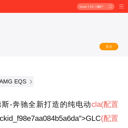
Model 3 PK 小鹏P7
关注
AMG EQS
德斯-奔驰全新打造的纯电动
cla
(配置
trackid_f98e7aa084b5a6da">GLC
(配置