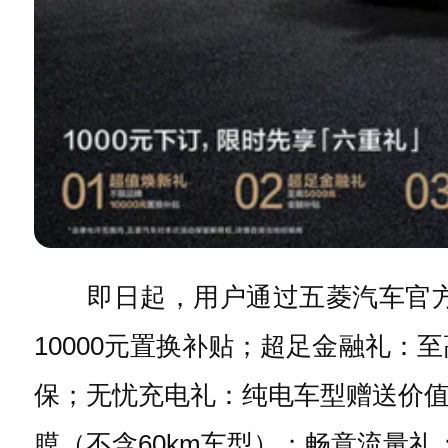
即日起，用户通过五菱汽车官方渠
10000元置换补贴；超足金融礼：
保；无忧充电礼：纯电车型赠送价值1
膜（不含60km车型）；畅意流量