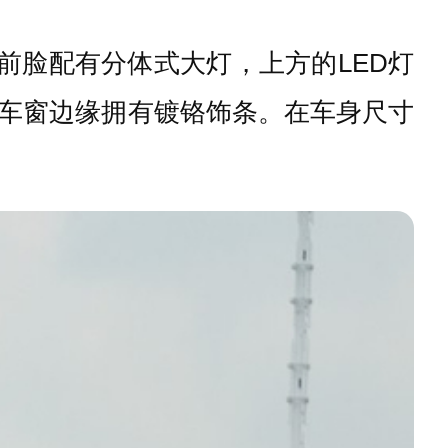
脸配有分体式大灯，上方的LED灯
车窗边缘拥有镀铬饰条。在车身尺寸