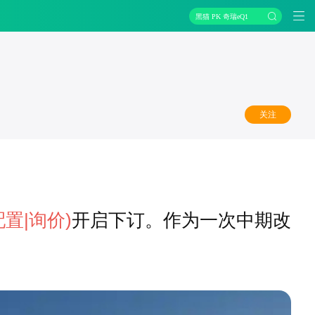
黑猫 PK 奇瑞eQ1
关注
配置
|询价)
开启下订。作为一次中期改
。