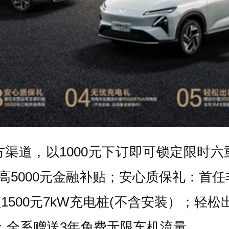
道，以1000元下订即可锁定限时六
至高5000元金融补贴；安心质保礼：首任
500元7kW充电桩(不含安装）；轻松出
礼：全系赠送3年免费无限车机流量。