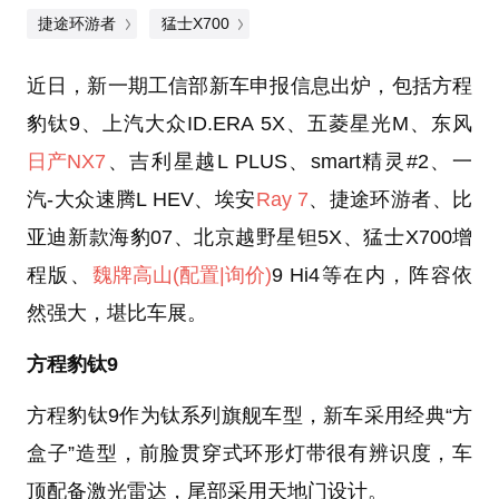
捷途环游者
猛士X700
近日，新一期工信部新车申报信息出炉，包括方程
豹钛9、上汽大众ID.ERA 5X、五菱星光M、东风
日产NX7
、吉利星越L PLUS、smart精灵#2、一
汽-大众速腾L HEV、埃安
Ray 7
、捷途环游者、比
亚迪新款海豹07、北京越野星钽5X、猛士X700增
程版、
魏牌高山
(配置
|询价)
9 Hi4等在内，阵容依
然强大，堪比车展。
方程豹钛9
方程豹钛9作为钛系列旗舰车型，新车采用经典“方
盒子”造型，前脸贯穿式环形灯带很有辨识度，车
顶配备激光雷达，尾部采用天地门设计。