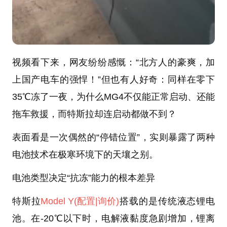
视频看下来，网友纷纷感慨：“北方人的豪爽，加
上国产电车的强悍！”但也有人好奇：同样在零下
35℃冻了一夜，为什么MG4不仅能正常启动、还能
拖车救援，而特斯拉却连启动都做不到？
表面看是一次偶然的“停错位置”，实则暴露了两种
电池技术在极寒环境下的天壤之别。
电池类型决定“抗冻”能力的根本差异
特斯拉
Model Y
(配置
|询价)
搭载的是传统液态锂电
池。在-20℃以下时，电解液黏度急剧增加，锂离