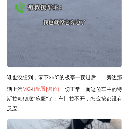
谁也没想到，零下35℃的极寒一夜过后——旁边那
辆上汽
MG
4
(配置
|询价)
一切正常，而这位车主的特
斯拉却彻底“冻僵”了：车门拉不开，怎么按都没有
反应。