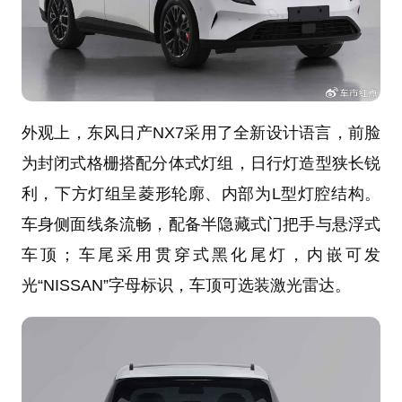
外观上，东风日产NX7采用了全新设计语言，前脸
为封闭式格栅搭配分体式灯组，日行灯造型狭长锐
利，下方灯组呈菱形轮廓、内部为L型灯腔结构。
车身侧面线条流畅，配备半隐藏式门把手与悬浮式
车顶；车尾采用贯穿式黑化尾灯，内嵌可发
光“NISSAN”字母标识，车顶可选装激光雷达。