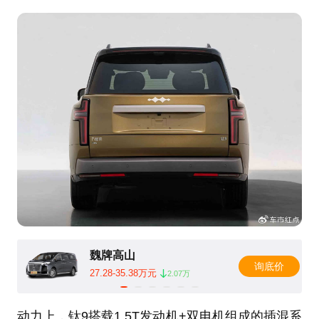
魏牌高山
询底价
27.28-35.38万元
2.07万
动力上，钛9搭载1.5T发动机+双电机组成的插混系