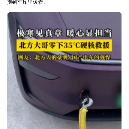
拖到车库里暖着。