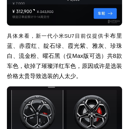
卡布里
具体来看，新一代小米SU7目前仅提供
蓝、赤霞红、靛石绿、霞光紫、雅灰、珍珠
白、流金粉、曜石黑（仅Max版可选）共8款
车色，砍掉了璀璨洋红车色，原因或许是选装
价格太贵导致选装的人太少。