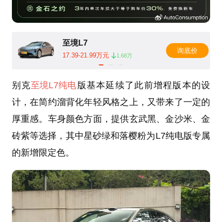
至境L7
询底价
17.39-21.99万元
1.68万
别克
至境L7纯电
版基本延续了此前增程版本的设
计，在简约溜背化年轻风格之上，又带来了一定的
厚重感。车身颜色方面，提供玄武黑、金沙米、金
砖紫等选择，其中星砂绿和落樱粉为L7纯电版专属
的新增限定色。