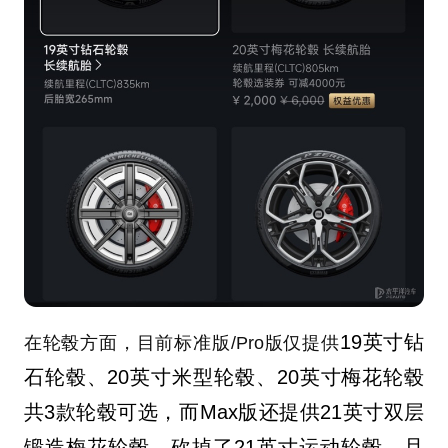
19英寸钻
在轮毂方面，目前标准版/Pro版仅提供
石轮毂、20英寸米型轮毂、20英寸梅花轮毂
共3款轮毂可选，而Max版还提供21英寸双层
锻造梅花轮毂，砍掉了21英寸运动轮毂，且