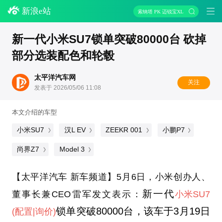
新浪e站
索纳塔 PK 迈锐宝XL
新一代小米SU7锁单突破80000台 砍掉
部分选装配色和轮毂
太平洋汽车网
关注
发表于 2026/05/06 11:08
本文介绍的车型
小米SU7
汉L EV
ZEEKR 001
小鹏P7
尚界Z7
Model 3
【太平洋汽车 新车频道】5月6日，小米创办人、
新一代
董事长兼CEO雷军发文表示：
小米SU7
锁单突破80000台，该车于3月19日
(配置
|询价)