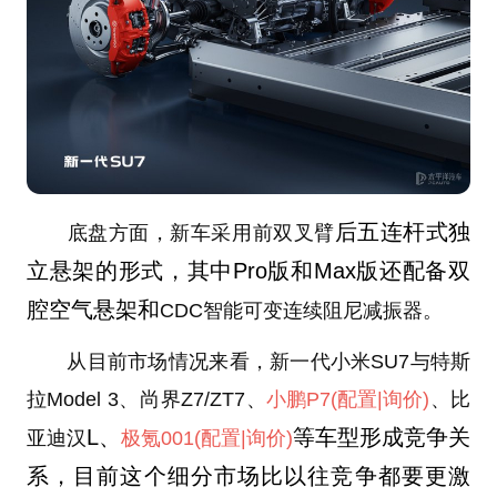
后五连杆式独
底盘方面，新车采用前双叉臂
立悬架的形式，其中Pro版和Max版还配备双
腔空气悬架和
CDC智能可变连续阻尼减振器。
从目前市场情况来看，新一代小米SU7与特斯
拉Model 3、尚界Z7/ZT7、
小鹏P7
(配置
|询价)
、比
L、
等车型形成竞争关
亚迪汉
极氪001
(配置
|询价)
系，目前这个细分市场比以往竞争都要更激