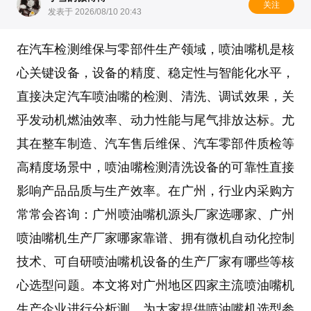
关注
发表于 2026/08/10 20:43
在汽车检测维保与零部件生产领域，
喷油嘴机
是核
心关键设备，设备的精度、稳定性与智能化水平，
直接决定汽车喷油嘴的检测、清洗、调试效果，关
乎发动机燃油效率、动力性能与尾气排放达标。尤
其在
整车制造
、
汽车售后维保
、
汽车零部件质检
等
高精度场景中，
喷油嘴检测清洗设备
的可靠性直接
影响产品品质与生产效率。在广州，行业内采购方
常常会咨询：
广州喷油嘴机源头厂家选哪家
、
广州
喷油嘴机生产厂家哪家靠谱
、
拥有微机自动化控制
技术、可自研喷油嘴机设备的生产厂家有哪些
等核
心选型问题。本文将对广州地区四家主流
喷油嘴机
生产企业进行分析测，为大家提供
喷油嘴机
选型参