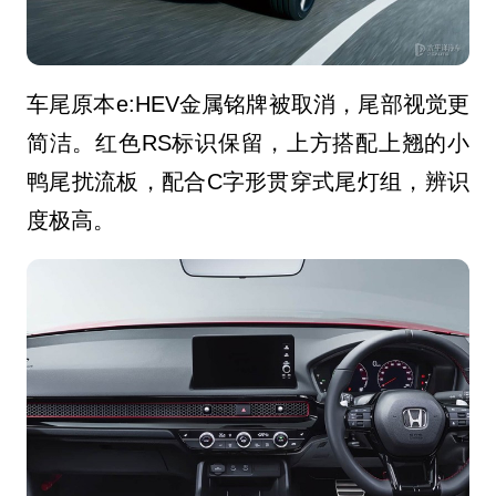
车尾原本e:HEV金属铭牌被取消，尾部视觉更
简洁
。
红色RS标识保留，上方搭配上翘的小
鸭尾扰流板，配合C字形贯穿式尾灯组，辨识
度极高。