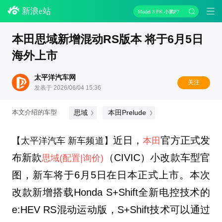
新浪e站
Model 3 PK 小鹏P7
本田思域新增混动RS版本 将于6月5日
海外上市
太平洋汽车网
关注
发表于 2026/06/04 15:36
思域
本田Prelude
本文介绍的车型
近日
，
官方正式发
【太平洋汽车 新车频道】
本田
布新款
（CIVIC）小改款车型官
思域
(配置
|询价)
图，新车将于6月5日在日本正式上市。本次
改款新增搭载Honda S+Shift全新电控技术的
e:HEV RS混动运动版，S+Shift
技术可以
通过