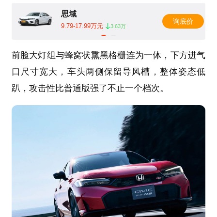
思域
询底价
9.79-17.99万元
3.63万
前脸大灯组与蜂窝状熏黑格栅连为一体，下方进气
口尺寸宽大，车头两侧保留导风槽，整体姿态低
趴，攻击性比普通版强了不止一个档次。