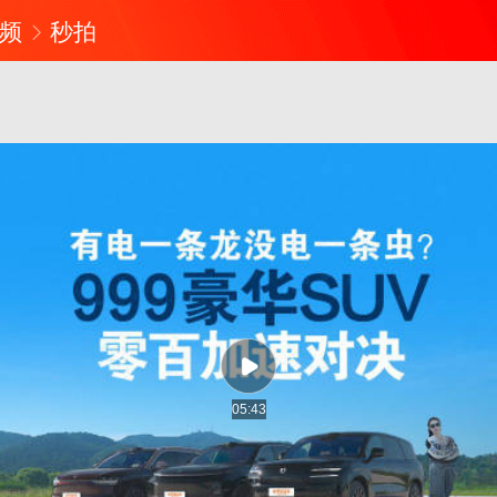
频
秒拍
05:43