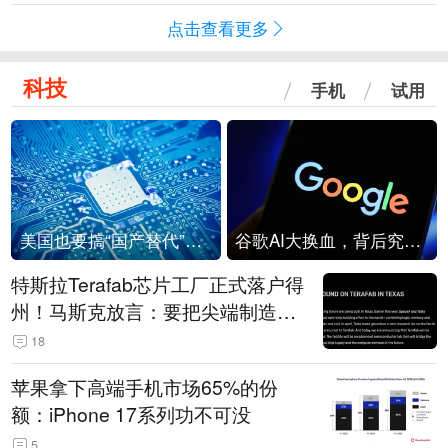
点击查看更多
科技
手机
试用
美国也要搞“国产替代”？先算清三笔账
谷歌AI大换血，背后究竟发生了什么？
特斯拉Terafab芯片工厂正式落户得
州！马斯克放言：要把尖端制造带
回美国
18
苹果拿下高端手机市场65%的份
额：iPhone 17系列功不可没
5