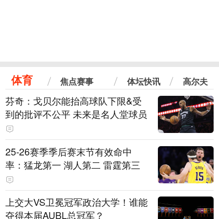
体育
焦点赛事
体坛快讯
高尔夫
芬奇：戈贝尔能抬高球队下限&受
到的批评不公平 未来是名人堂球员
25-26赛季季后赛末节有效命中
率：猛龙第一 湖人第二 雷霆第三
上交大VS卫冕冠军政治大学！谁能
夺得本届AUBL总冠军？