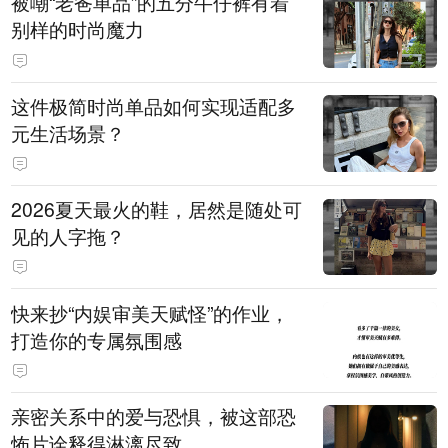
被嘲“老爸单品”的五分牛仔裤有着
别样的时尚魔力
这件极简时尚单品如何实现适配多
元生活场景？
2026夏天最火的鞋，居然是随处可
见的人字拖？
快来抄“内娱审美天赋怪”的作业，
打造你的专属氛围感
亲密关系中的爱与恐惧，被这部恐
怖片诠释得淋漓尽致