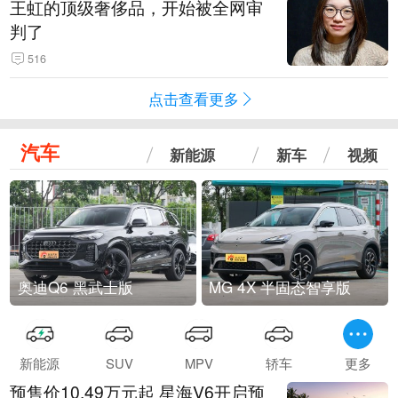
王虹的顶级奢侈品，开始被全网审
判了
516
点击查看更多
汽车
新能源
新车
视频
奥迪Q6 黑武士版
MG 4X 半固态智享版
新能源
SUV
MPV
轿车
更多
预售价10.49万元起 星海V6开启预