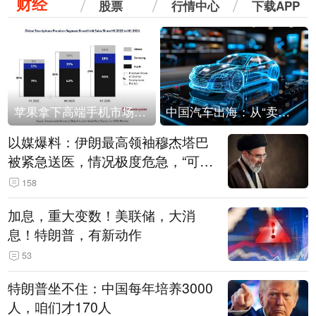
财经
股票
行情中心
下载APP
苹果拿下高端手机市场65%的份额：iPhone 17系列功不可没
中国汽车出海：从“卖出去”到“走进去”
以媒爆料：伊朗最高领袖穆杰塔巴
被紧急送医，情况极度危急，“可能
随时会死去”
158
加息，重大变数！美联储，大消
息！特朗普，有新动作
53
特朗普坐不住：中国每年培养3000
人，咱们才170人