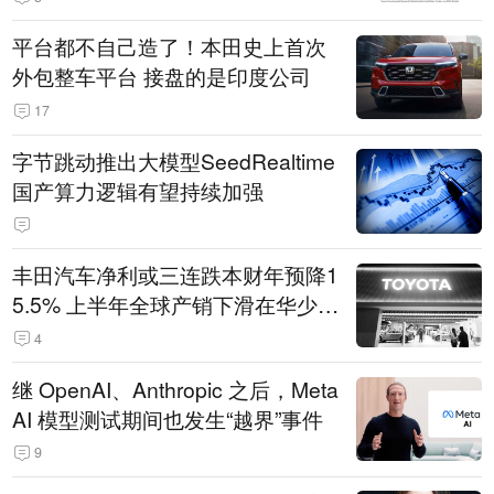
平台都不自己造了！本田史上首次
外包整车平台 接盘的是印度公司
17
字节跳动推出大模型SeedRealtime
国产算力逻辑有望持续加强
丰田汽车净利或三连跌本财年预降1
5.5% 上半年全球产销下滑在华少卖
14.3万辆
4
继 OpenAI、Anthropic 之后，Meta
AI 模型测试期间也发生“越界”事件
9