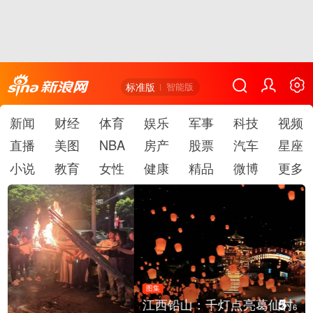
标准版
智能版
新闻
财经
体育
娱乐
军事
科技
视频
直播
美图
NBA
房产
股票
汽车
星座
小说
教育
女性
健康
精品
微博
更多
图集
5
江西铅山：千灯点亮葛仙村
/
6