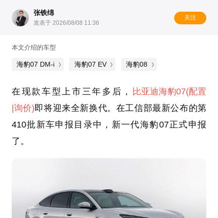
张铁绵
关注
发表于 2026/08/08 11:36
本文介绍的车型
海豹07 DM-i
海豹07 EV
海豹08
在现款车型上市三年多后，
比亚迪
海豹07
(配置
|询价)
即将迎来全新换代。在工信部最新公布的第
410批新车申报目录中，新一代海豹07正式申报
了。