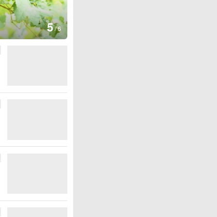
图集
5
湖北房县：路畅景美
/
6