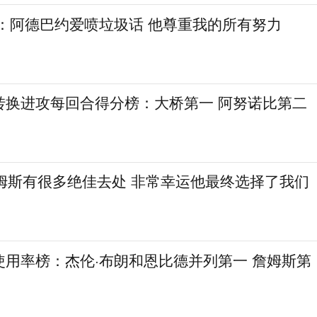
尔：阿德巴约爱喷垃圾话 他尊重我的所有努力
转换进攻每回合得分榜：大桥第一 阿努诺比第二
詹姆斯有很多绝佳去处 非常幸运他最终选择了我们
使用率榜：杰伦·布朗和恩比德并列第一 詹姆斯第