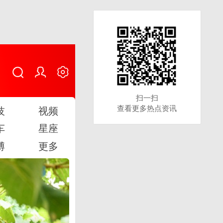
扫一扫
扫一扫
查看更多热点资讯
查看更多热点资讯
技
视频
车
星座
博
更多