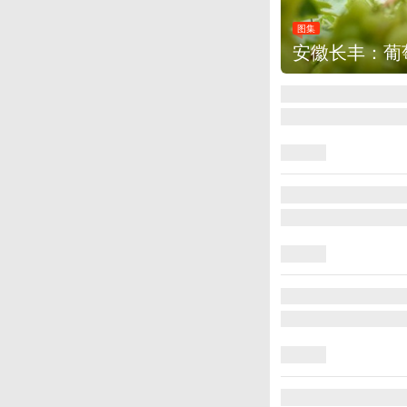
图集
安徽长丰：葡