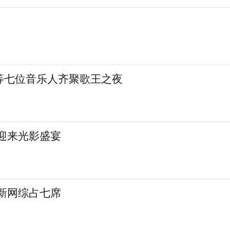
等七位音乐人齐聚歌王之夜
城迎来光影盛宴
 新网综占七席