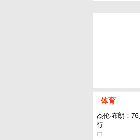
体育
杰伦·布朗：7
行