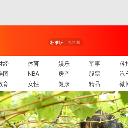
标准版
智能版
财经
体育
娱乐
军事
科
美图
NBA
房产
股票
汽
教育
女性
健康
精品
微