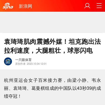
新浪网
袁琦琦肌肉震撼外媒！坦克跑出法
拉利速度，大腿粗壮，球形闪电
一只眼体育
原创作者
2023.10.04 12:01
杭州亚运会女子百米接力赛，由梁小静、韦永
丽、袁琦琦、葛曼棋组成的中国队以43秒39的成
绩夺冠！