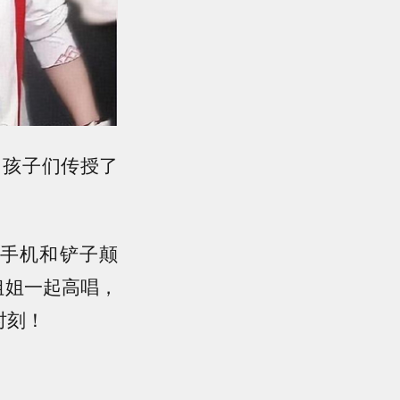
向孩子们传授了
手机和铲子颠
姐姐一起高唱，
时刻！