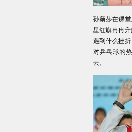
孙颖莎在课堂
星红旗冉冉升
遇到什么挫折
对乒乓球的
去。