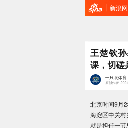
新浪网
王楚钦孙
课，切磋
一只眼体育
原创作者
2024
北京时间9月
海淀区中关村
就是担任一节