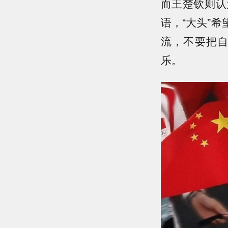
而王楚钦则认
语，“大头”
流，不要把
乐。